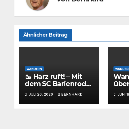
Ähnlicher Beitrag
WANDERN
WANDER
🥾 Harz ruft! – Mit
Wan
dem SC Barienrode
über
rund um die
Bari
JULI 20, 2026
BERNHARD
JUNI 1
Eckertalsperre
gest
des
maßg