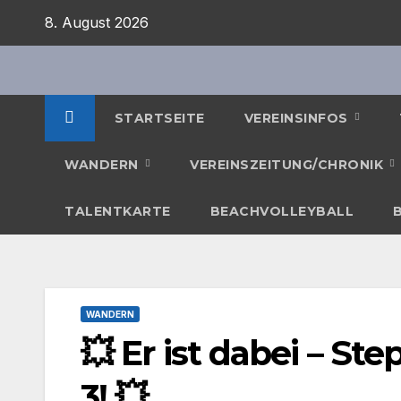
Zum
8. August 2026
Inhalt
springen
STARTSEITE
VEREINSINFOS
WANDERN
VEREINSZEITUNG/CHRONIK
TALENTKARTE
BEACHVOLLEYBALL
WANDERN
💥 Er ist dabei – S
3! 💥