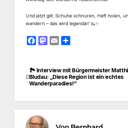
Und jetzt gilt: Schuhe schnüren, Heft holen, 
wandern – das wird legendär! 🥾✨
F
M
E
T
a
a
m
ei
c
st
ail
le
e
o
n
🏞️ Interview mit Bürgermeister Matth
Beitragsnavigation
b
d
Bludau: „Diese Region ist ein echtes
Wanderparadies!“
o
o
o
n
k
Von
Bernhard