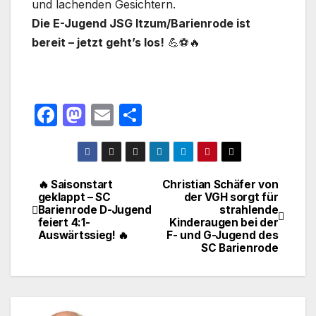
und lachenden Gesichtern.
Die E-Jugend JSG Itzum/Barienrode ist
bereit – jetzt geht’s los!
💪⚽🔥
F
M
E
T
a
a
m
ei
c
st
ail
le
e
o
n
🔥 Saisonstart
Christian Schäfer von
Beitragsnavigation
geklappt – SC
der VGH sorgt für
b
d
Barienrode D-Jugend
strahlende
o
o
feiert 4:1-
Kinderaugen bei der
Auswärtssieg! 🔥
F- und G-Jugend des
o
n
SC Barienrode
k