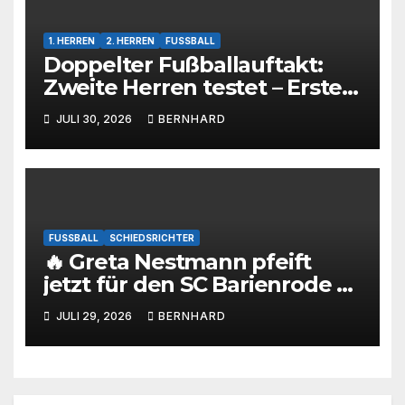
1. HERREN
2. HERREN
FUSSBALL
Doppelter Fußballauftakt:
Zweite Herren testet – Erste
Herren startet im Kreispokal
JULI 30, 2026
BERNHARD
FUSSBALL
SCHIEDSRICHTER
🔥 Greta Nestmann pfeift
jetzt für den SC Barienrode –
unsere jüngste
JULI 29, 2026
BERNHARD
Schiedsrichterin hat die
Prüfung bestanden! 💙🤍⚽