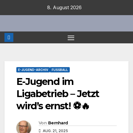
Zum
8. August 2026
Inhalt
springen
E-JUGEND-ARCHIV
FUSSBALL
E-Jugend im
Ligabetrieb – Jetzt
wird’s ernst! ⚽🔥
Von
Bernhard
AUG. 21, 2025