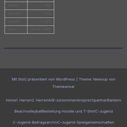
Heute:
340
Gestern:
610
Gesamt:
6.804
Seit:
21.07.2026
Mit Stolz präsentiert von WordPress
|
Theme:
Newsup
von
Themeansar
Home
1. Herren
2. Herren
A/B-Juniorinnen
Ansprechpartner
Bambini
Beachvolleyball
Bestellung Hoodie und T-Shirt
C-Jugend
C-Jugend-Beitragsarchiv
C-Jugend-Spielgemeinschaften