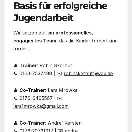
Basis für erfolgreiche
Jugendarbeit
Wir setzen auf ein
professionelles,
engagiertes Team
, das die Kinder fördert und
fordert:
👤
Trainer
: Robin Skerhut
📞 0163-7537488 | ✉️
robinskerhut@web.de
👤
Co-Trainer
: Lars Mrowka
📞 0176-6495567 | ✉️
lars1mrowka@gmail.com
👤
Co-Trainer
: Andre´ Kersten
📞 0176-20731017 | ✉️
andre-