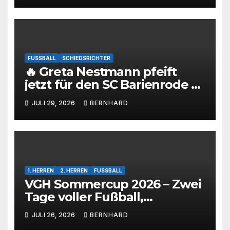
FUSSBALL
SCHIEDSRICHTER
🔥 Greta Nestmann pfeift
jetzt für den SC Barienrode –
unsere jüngste
JULI 29, 2026
BERNHARD
Schiedsrichterin hat die
Prüfung bestanden! 💙🤍⚽
1. HERREN
2. HERREN
FUSSBALL
VGH Sommercup 2026 – Zwei
Tage voller Fußball,
Emotionen und tollem
JULI 26, 2026
BERNHARD
Rahmenprogramm 🩵🤍