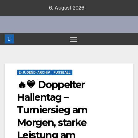
Zum
6. August 2026
Inhalt
springen
E-JUGEND-ARCHIV
FUSSBALL
🔥💙 Doppelter
Hallentag –
Turniersieg am
Morgen, starke
Leistung am