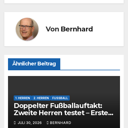
k
Von
Bernhard
Ähnlicher Beitrag
1. HERREN
2. HERREN
FUSSBALL
Doppelter Fußballauftakt:
Zweite Herren testet – Erste
Herren startet im Kreispokal
JULI 30, 2026
BERNHARD