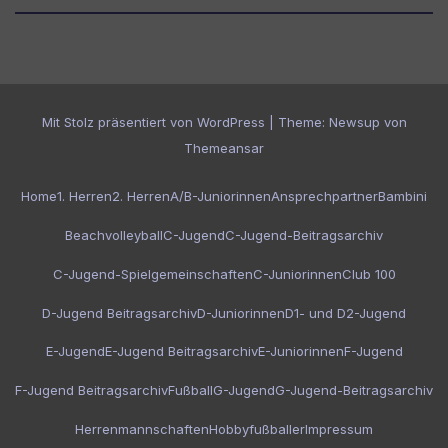
Mit Stolz präsentiert von WordPress
|
Theme:
Newsup
von
Themeansar
Home
1. Herren
2. Herren
A/B-Juniorinnen
Ansprechpartner
Bambini
Beachvolleyball
C-Jugend
C-Jugend-Beitragsarchiv
C-Jugend-Spielgemeinschaften
C-Juniorinnen
Club 100
D-Jugend Beitragsarchiv
D-Juniorinnen
D1- und D2-Jugend
E-Jugend
E-Jugend Beitragsarchiv
E-Juniorinnen
F-Jugend
F-Jugend Beitragsarchiv
Fußball
G-Jugend
G-Jugend-Beitragsarchiv
Herrenmannschaften
Hobbyfußballer
Impressum