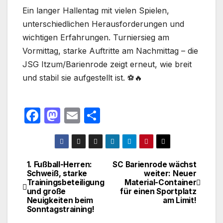
Ein langer Hallentag mit vielen Spielen,
unterschiedlichen Herausforderungen und
wichtigen Erfahrungen. Turniersieg am
Vormittag, starke Auftritte am Nachmittag – die
JSG Itzum/Barienrode zeigt erneut, wie breit
und stabil sie aufgestellt ist. ⚽🔥
F
M
E
T
a
a
m
ei
c
st
ail
le
e
o
n
1. Fußball-Herren:
SC Barienrode wächst
Beitragsnavigation
Schweiß, starke
weiter: Neuer
b
d
Trainingsbeteiligung
Material-Container
o
o
und große
für einen Sportplatz
Neuigkeiten beim
am Limit!
o
n
Sonntagstraining!