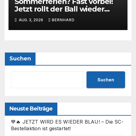
Sommerferien? Fast vorbei!
Jetzt rollt der Ball wieder
beim SC Barienrode!
AUG. 3, 2026
BERNHARD
Suchen
Suchen
Neuste Beiträge
💙🔥 JETZT WIRD ES WIEDER BLAU! – Die SC-
Bestellaktion ist gestartet!