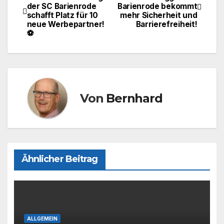
b
d
der SC Barienrode
Barienrode bekommt
o
o
schafft Platz für 10
mehr Sicherheit und
neue Werbepartner!
Barrierefreiheit!
o
n
⚽
k
Von
Bernhard
Ähnlicher Beitrag
ALLGEMEIN