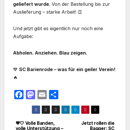
geliefert wurde
. Von der Bestellung bis zur
Auslieferung – starke Arbeit! 👏
Und jetzt gibt es eigentlich nur noch eine
Aufgabe:
Abholen. Anziehen. Blau zeigen.
💙
SC Barienrode – was für ein geiler Verein!
🔥
F
M
E
T
a
a
m
ei
c
st
ail
le
e
o
n
💙🤍 Volle Banden,
Jetzt rollen die
Beitragsnavigation
volle Unterstützung –
Bagger: SC