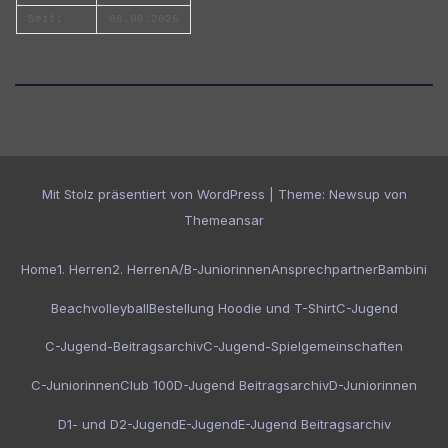
Seit:
08.08.2026
Mit Stolz präsentiert von WordPress
|
Theme:
Newsup
von
Themeansar
Home
1. Herren
2. Herren
A/B-Juniorinnen
Ansprechpartner
Bambini
Beachvolleyball
Bestellung Hoodie und T-Shirt
C-Jugend
C-Jugend-Beitragsarchiv
C-Jugend-Spielgemeinschaften
C-Juniorinnen
Club 100
D-Jugend Beitragsarchiv
D-Juniorinnen
D1- und D2-Jugend
E-Jugend
E-Jugend Beitragsarchiv