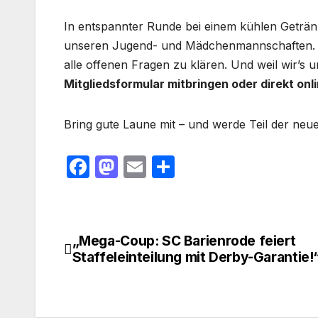
In entspannter Runde bei einem kühlen Getränk
unseren Jugend- und Mädchenmannschaften. Nat
alle offenen Fragen zu klären. Und weil wir’s
Mitgliedsformular mitbringen oder direkt onl
Bring gute Laune mit – und werde Teil der neu
F
M
E
T
a
a
m
ei
c
st
ail
le
e
o
n
„Mega-Coup: SC Barienrode feiert
Beitragsnavigation
b
d
Staffeleinteilung mit Derby-Garantie!
o
o
o
n