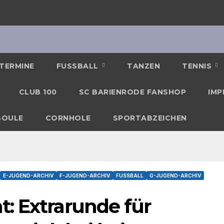
TERMINE
FUSSBALL
TANZEN
TENNIS
CLUB 100
SC BARIENRODE FANSHOP
IMP
BOULE
CORNHOLE
SPORTABZEICHEN
E-JUGEND-ARCHIV
F-JUGEND-ARCHIV
FUSSBALL
G-JUGEND-ARCHIV
: Extrarunde für