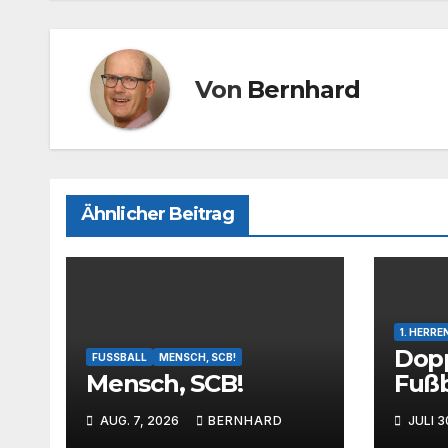
k
Von
Bernhard
Ähnlicher Beitrag
1. HERRE
Dopp
FUSSBALL
MENSCH, SCB!
Mensch, SCB!
Fußb
Zwei
AUG. 7, 2026
BERNHARD
JULI 3
test