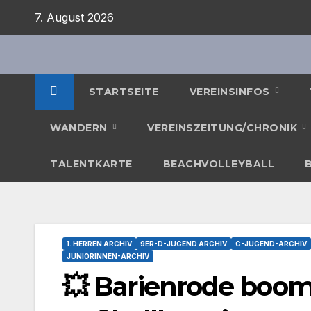
Zum
7. August 2026
Inhalt
springen
STARTSEITE
VEREINSINFOS
WANDERN
VEREINSZEITUNG/CHRONIK
TALENTKARTE
BEACHVOLLEYBALL
1. HERREN ARCHIV
9ER-D-JUGEND ARCHIV
C-JUGEND-ARCHIV
JUNIORINNEN-ARCHIV
💥 Barienrode boomt