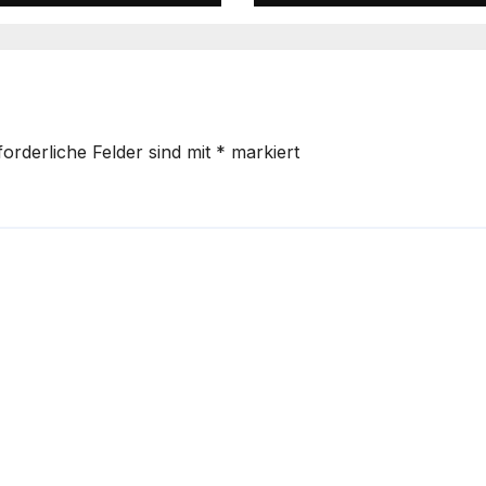
en startet im
Schiedsrichterin
spokal
die Prüfung
bestanden! 💙🤍
forderliche Felder sind mit
*
markiert