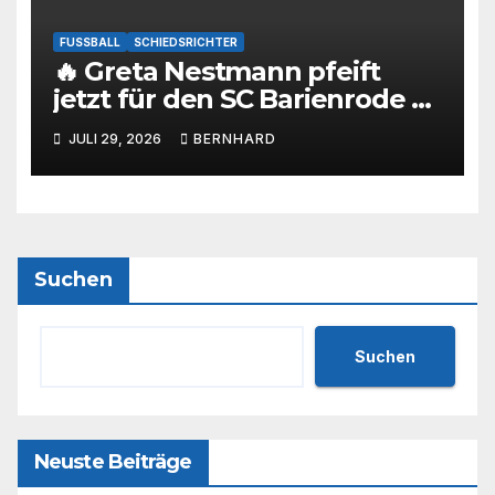
FUSSBALL
SCHIEDSRICHTER
🔥 Greta Nestmann pfeift
jetzt für den SC Barienrode –
unsere jüngste
JULI 29, 2026
BERNHARD
Schiedsrichterin hat die
Prüfung bestanden! 💙🤍⚽
Suchen
Suchen
Neuste Beiträge