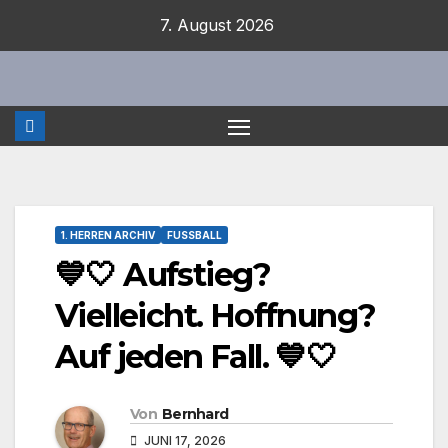
Zum
7. August 2026
Inhalt
springen
1. HERREN ARCHIV
FUSSBALL
💙🤍 Aufstieg?
Vielleicht. Hoffnung?
Auf jeden Fall. 💙🤍
Von
Bernhard
JUNI 17, 2026