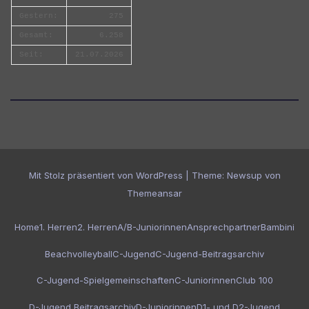
Gestern:
275
Gesamt:
6.258
Seit:
21.07.2026
Mit Stolz präsentiert von WordPress
|
Theme:
Newsup
von
Themeansar
Home
1. Herren
2. Herren
A/B-Juniorinnen
Ansprechpartner
Bambini
Beachvolleyball
C-Jugend
C-Jugend-Beitragsarchiv
C-Jugend-Spielgemeinschaften
C-Juniorinnen
Club 100
D-Jugend Beitragsarchiv
D-Juniorinnen
D1- und D2-Jugend