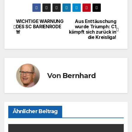
a
a
m
ei
c
st
ail
le
e
o
n
WICHTIGE WARNUNG
Aus Enttäuschung
Beitragsnavigation
DES SC BARIENRODE
wurde Triumph: C1
b
d
🚨
kämpft sich zurück in
o
o
die Kreisliga!
o
n
k
Von
Bernhard
Ähnlicher Beitrag