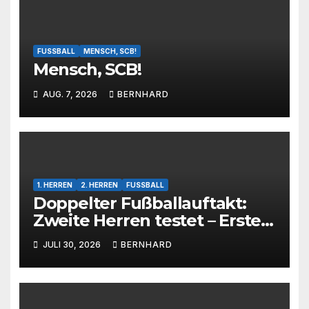
FUSSBALL
MENSCH, SCB!
Mensch, SCB!
AUG. 7, 2026
BERNHARD
1. HERREN
2. HERREN
FUSSBALL
Doppelter Fußballauftakt:
Zweite Herren testet – Erste
Herren startet im Kreispokal
JULI 30, 2026
BERNHARD