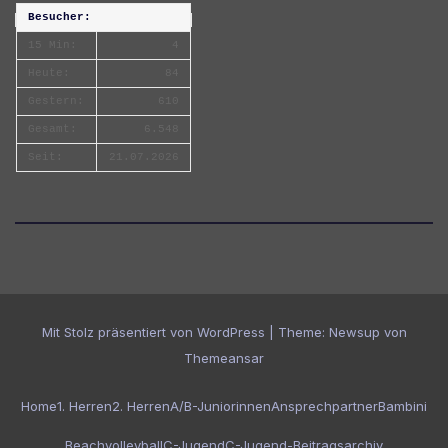
Besucher:
15 Min:
4
Heute:
84
Gestern:
610
Gesamt:
6.548
Seit:
21.07.2026
Mit Stolz präsentiert von WordPress
|
Theme:
Newsup
von
Themeansar
Home
1. Herren
2. Herren
A/B-Juniorinnen
Ansprechpartner
Bambini
Beachvolleyball
C-Jugend
C-Jugend-Beitragsarchiv