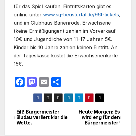
für das Spiel kaufen. Eintrittskarten gibt es
online unter
www.sg-beustertal.de/96t-tickets
,
und im Clubhaus Barienrode. Erwachsene
(keine Ermäßigungen) zahlen im Vorverkauf
10€ und Jugendliche von 11-17 Jahren 5€.
Kinder bis 10 Jahre zahlen keinen Eintritt. An
der Tageskasse kostet die Erwachsenenkarte
15€.
F
M
E
T
a
a
m
ei
c
st
ail
le
e
o
n
Eilt! Bürgermeister
Heute Morgen: Es
Beitragsnavigation
Bludau verliert klar die
wird eng für den
b
d
Wette.
Bürgermeister!
o
o