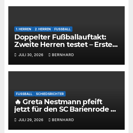
1. HERREN
2. HERREN
FUSSBALL
Doppelter Fußballauftakt:
Zweite Herren testet – Erste
Herren startet im Kreispokal
JULI 30, 2026
BERNHARD
FUSSBALL
SCHIEDSRICHTER
🔥 Greta Nestmann pfeift
jetzt für den SC Barienrode –
unsere jüngste
JULI 29, 2026
BERNHARD
Schiedsrichterin hat die
Prüfung bestanden! 💙🤍⚽