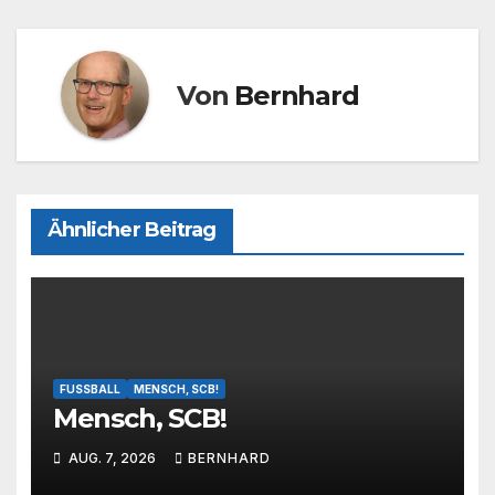
o
n
k
Von
Bernhard
Ähnlicher Beitrag
FUSSBALL
MENSCH, SCB!
Mensch, SCB!
AUG. 7, 2026
BERNHARD