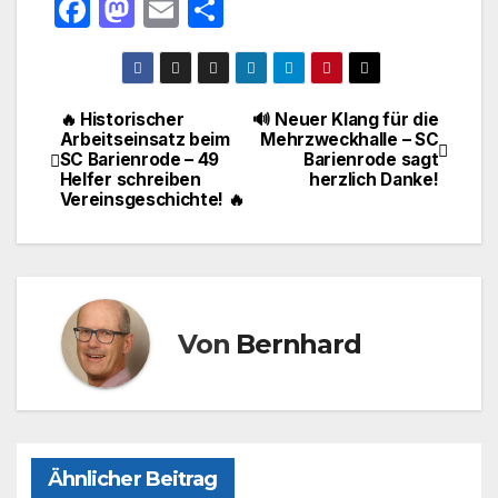
F
M
E
T
a
a
m
ei
c
st
ail
le
e
o
n
🔥 Historischer
🔊 Neuer Klang für die
Beitragsnavigation
Arbeitseinsatz beim
Mehrzweckhalle – SC
b
d
SC Barienrode – 49
Barienrode sagt
o
o
Helfer schreiben
herzlich Danke!
Vereinsgeschichte! 🔥
o
n
k
Von
Bernhard
Ähnlicher Beitrag