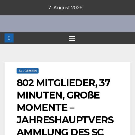
Zum
7. August 2026
Inhalt
springen
ALLGEMEIN
802 MITGLIEDER, 37
MINUTEN, GROßE
MOMENTE –
JAHRESHAUPTVERS
AMMLUNG DES SC