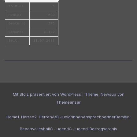
15 Min:
5
Heute:
568
Gestern:
275
Gesamt:
6.422
Seit:
21.07.2026
Mit Stolz präsentiert von WordPress
|
Theme:
Newsup
von
Themeansar
Home
1. Herren
2. Herren
A/B-Juniorinnen
Ansprechpartner
Bambini
Beachvolleyball
C-Jugend
C-Jugend-Beitragsarchiv