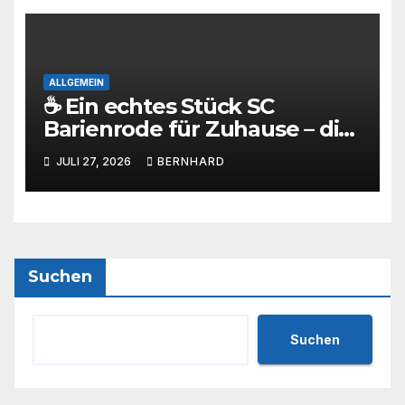
ALLGEMEIN
☕ Ein echtes Stück SC
Barienrode für Zuhause – die
SCB-Sammlertasse kommt!
JULI 27, 2026
BERNHARD
Suchen
Suchen