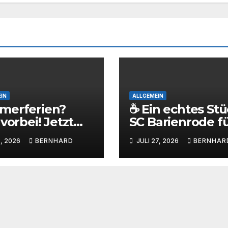
IN
ALLGEMEIN
merferien?
☕ Ein echtes St
 vorbei! Jetzt
SC Barienrode f
t der Ball wieder
Zuhause – die S
, 2026
BERNHARD
JULI 27, 2026
BERNHAR
m SC
Sammlertasse
enrode!
kommt!