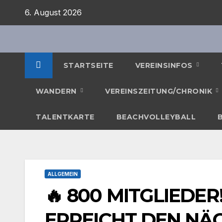
Zum
6. August 2026
Inhalt
springen
STARTSEITE
VEREINSINFOS
WANDERN
VEREINSZEITUNG/CHRONIK
TALENTKARTE
BEACHVOLLEYBALL
ALLGEMEIN
🔥 800 MITGLIEDE
ERREICHT DEN NÄC