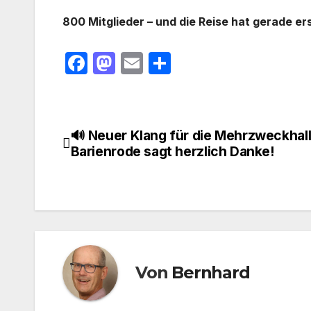
800 Mitglieder – und die Reise hat gerade er
F
M
E
T
a
a
m
ei
c
st
ail
le
e
o
n
🔊 Neuer Klang für die Mehrzweckhall
Beitragsnavigation
b
d
Barienrode sagt herzlich Danke!
o
o
o
n
k
Von
Bernhard