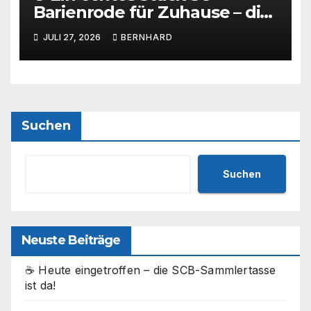
Barienrode für Zuhause – die
SCB-Sammlertasse kommt!
JULI 27, 2026
BERNHARD
Suchen
Suchen
Neuste Beiträge
☕ Heute eingetroffen – die SCB-Sammlertasse
ist da!