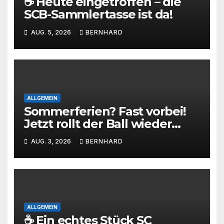
☕ Heute eingetroffen – die
SCB-Sammlertasse ist da!
AUG. 5, 2026
BERNHARD
ALLGEMEIN
Sommerferien? Fast vorbei!
Jetzt rollt der Ball wieder
beim SC Barienrode!
AUG. 3, 2026
BERNHARD
ALLGEMEIN
☕ Ein echtes Stück SC