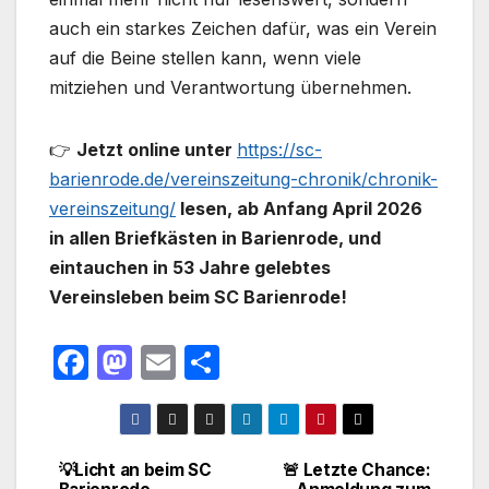
auch ein starkes Zeichen dafür, was ein Verein
auf die Beine stellen kann, wenn viele
mitziehen und Verantwortung übernehmen.
👉
Jetzt online unter
https://sc-
barienrode.de/vereinszeitung-chronik/chronik-
vereinszeitung/
lesen, ab Anfang April 2026
in allen Briefkästen in Barienrode, und
eintauchen in 53 Jahre gelebtes
Vereinsleben beim SC Barienrode!
F
M
E
T
a
a
m
ei
c
st
ail
le
e
o
n
💡Licht an beim SC
🚨 Letzte Chance:
Beitragsnavigation