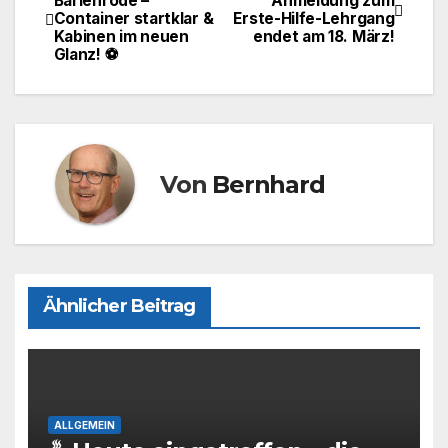
Barienrode –
Anmeldung zum
b
d
Container startklar &
Erste-Hilfe-Lehrgang
o
o
Kabinen im neuen
endet am 18. März!
Glanz! ⚽
o
n
k
Von
Bernhard
Ähnlicher Beitrag
ALLGEMEIN