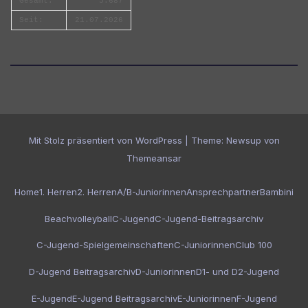
Gesamt:
5.687
Seit:
21.07.2026
Mit Stolz präsentiert von WordPress
|
Theme:
Newsup
von
Themeansar
Home
1. Herren
2. Herren
A/B-Juniorinnen
Ansprechpartner
Bambini
Beachvolleyball
C-Jugend
C-Jugend-Beitragsarchiv
C-Jugend-Spielgemeinschaften
C-Juniorinnen
Club 100
D-Jugend Beitragsarchiv
D-Juniorinnen
D1- und D2-Jugend
E-Jugend
E-Jugend Beitragsarchiv
E-Juniorinnen
F-Jugend