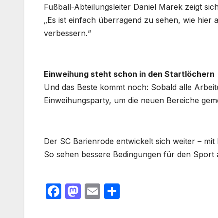
Fußball-Abteilungsleiter Daniel Marek zeigt si
„Es ist einfach überragend zu sehen, wie hier 
verbessern.“
Einweihung steht schon in den Startlöchern
Und das Beste kommt noch: Sobald alle Arbeite
Einweihungsparty, um die neuen Bereiche geme
Der SC Barienrode entwickelt sich weiter – mit E
So sehen bessere Bedingungen für den Sport 
F
M
E
T
a
a
m
ei