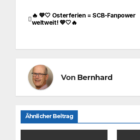
c
st
ail
le
e
o
n
🔥 💙🤍 Osterferien = SCB-Fanpower
Beitragsnavigation
b
d
weltweit! 💙🤍🔥
o
o
o
n
k
Von
Bernhard
Ähnlicher Beitrag