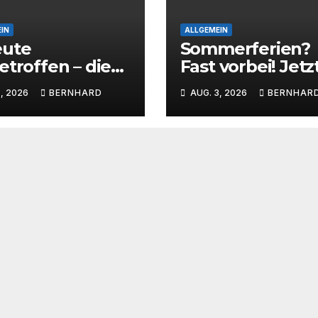
IN
ALLGEMEIN
eute
Sommerferien?
etroffen – die
Fast vorbei! Jetz
-Sammlertasse
rollt der Ball wi
, 2026
BERNHARD
AUG. 3, 2026
BERNHAR
a!
beim SC
Barienrode!