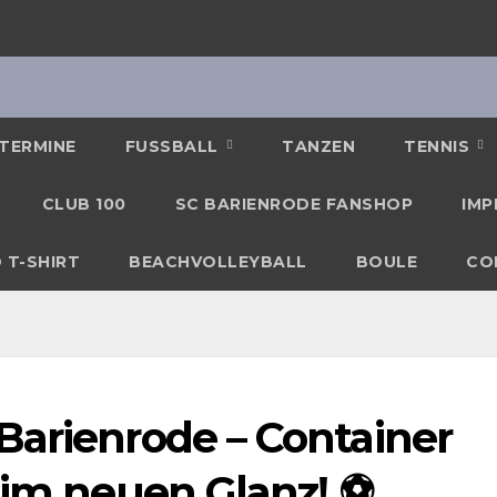
TERMINE
FUSSBALL
TANZEN
TENNIS
CLUB 100
SC BARIENRODE FANSHOP
IMP
 T-SHIRT
BEACHVOLLEYBALL
BOULE
CO
Barienrode – Container
 im neuen Glanz! ⚽