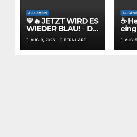
ALLGEMEIN
ALLGEME
💙🔥 JETZT WIRD ES
☕ H
WIEDER BLAU! – Die
eing
SC-Bestellaktion ist
SCB
AUG. 8, 2026
BERNHARD
AUG. 5
gestartet!
ist d