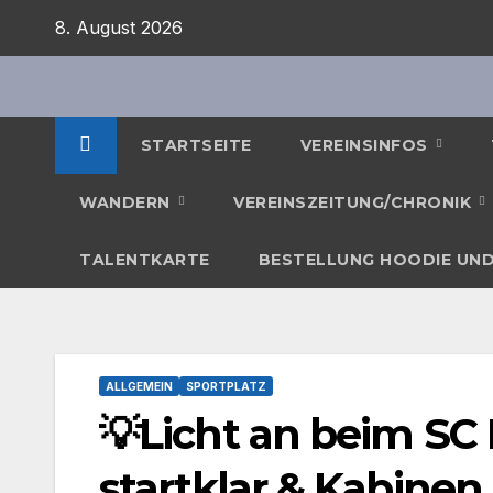
Zum
8. August 2026
Inhalt
springen
STARTSEITE
VEREINSINFOS
WANDERN
VEREINSZEITUNG/CHRONIK
TALENTKARTE
BESTELLUNG HOODIE UND
ALLGEMEIN
SPORTPLATZ
💡Licht an beim SC 
startklar & Kabinen