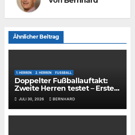
Von
Bernhard
Ähnlicher Beitrag
1. HERREN
2. HERREN
FUSSBALL
Doppelter Fußballauftakt:
Zweite Herren testet – Erste
Herren startet im Kreispokal
JULI 30, 2026
BERNHARD