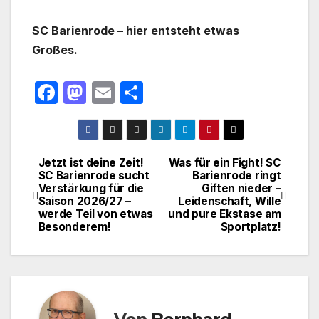
SC Barienrode – hier entsteht etwas
Großes.
F
M
E
T
a
a
m
ei
c
st
ail
le
e
o
n
Jetzt ist deine Zeit!
Was für ein Fight! SC
Beitragsnavigation
SC Barienrode sucht
Barienrode ringt
b
d
Verstärkung für die
Giften nieder –
o
o
Saison 2026/27 –
Leidenschaft, Wille
werde Teil von etwas
und pure Ekstase am
o
n
Besonderem!
Sportplatz!
k