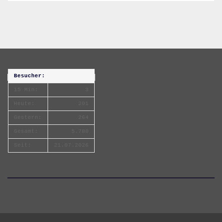
Besucher:
15 Min:
3
Heute:
201
Gestern:
264
Gesamt:
5.780
Seit:
21.07.2026