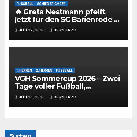
FUSSBALL
SCHIEDSRICHTER
🔥 Greta Nestmann pfeift
jetzt für den SC Barienrode –
unsere jüngste
JULI 29, 2026
BERNHARD
Schiedsrichterin hat die
Prüfung bestanden! 💙🤍⚽
1. HERREN
2. HERREN
FUSSBALL
VGH Sommercup 2026 – Zwei
Tage voller Fußball,
Emotionen und tollem
JULI 26, 2026
BERNHARD
Rahmenprogramm 🩵🤍
Suchen