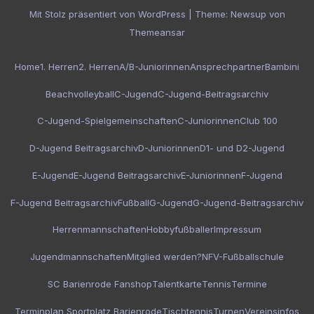
Mit Stolz präsentiert von WordPress
|
Theme:
Newsup
von
Themeansar
Home
1. Herren
2. Herren
A/B-Juniorinnen
Ansprechpartner
Bambini
Beachvolleyball
C-Jugend
C-Jugend-Beitragsarchiv
C-Jugend-Spielgemeinschaften
C-Juniorinnen
Club 100
D-Jugend Beitragsarchiv
D-Juniorinnen
D1- und D2-Jugend
E-Jugend
E-Jugend Beitragsarchiv
E-Juniorinnen
F-Jugend
F-Jugend Beitragsarchiv
Fußball
G-Jugend
G-Jugend-Beitragsarchiv
Herrenmannschaften
Hobbyfußballer
Impressum
Jugendmannschaften
Mitglied werden?
NFV-Fußballschule
SC Barienrode Fanshop
Talentkarte
Tennis
Termine
Terminplan Sportplatz Barienrode
Tischtennis
Turnen
Vereinsinfos