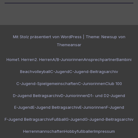
Mit Stolz präsentiert von WordPress
|
Theme:
Newsup
von
Themeansar
Home
1. Herren
2. Herren
A/B-Juniorinnen
Ansprechpartner
Bambini
Beachvolleyball
C-Jugend
C-Jugend-Beitragsarchiv
C-Jugend-Spielgemeinschaften
C-Juniorinnen
Club 100
D-Jugend Beitragsarchiv
D-Juniorinnen
D1- und D2-Jugend
E-Jugend
E-Jugend Beitragsarchiv
E-Juniorinnen
F-Jugend
F-Jugend Beitragsarchiv
Fußball
G-Jugend
G-Jugend-Beitragsarchiv
Herrenmannschaften
Hobbyfußballer
Impressum