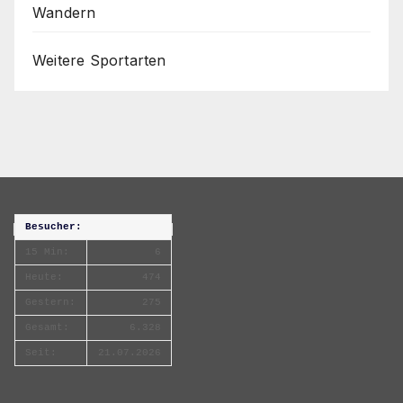
Wandern
Weitere Sportarten
Besucher:
15 Min:
6
Heute:
474
Gestern:
275
Gesamt:
6.328
Seit:
21.07.2026