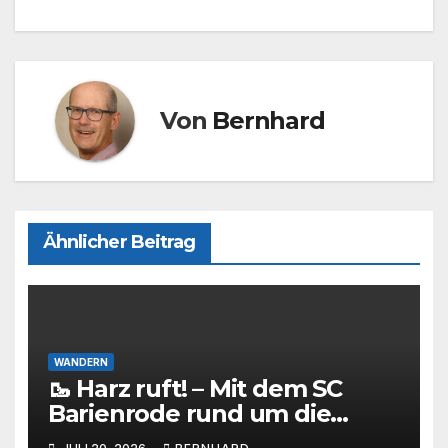
o
n
k
Von
Bernhard
Ähnlicher Beitrag
WANDERN
🥾 Harz ruft! – Mit dem SC
Barienrode rund um die
Eckertalsperre