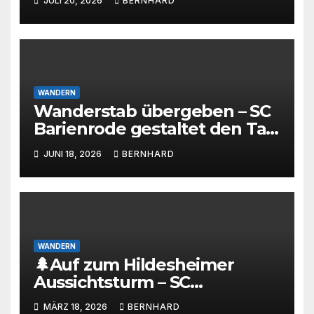
JULI 20, 2026
BERNHARD
WANDERN
Wanderstab übergeben – SC
Barienrode gestaltet den Tag
des Wanderns 2026
JUNI 18, 2026
BERNHARD
maßgeblich mit
WANDERN
🌲Auf zum Hildesheimer
Aussichtsturm – SC
Barienrode lädt zur
MÄRZ 18, 2026
BERNHARD