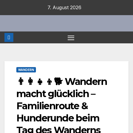
Zum
7. August 2026
Inhalt
springen
WANDERN
👨‍👩‍👧‍👦🐕 Wandern
macht glücklich –
Familienroute &
Hunderunde beim
Tag des Wanderns