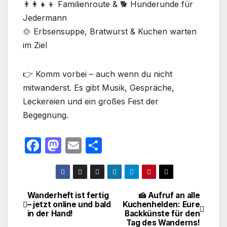
👨‍👩‍👧‍👦 Familienroute & 🐕 Hunderunde für
Jedermann
🍲 Erbsensuppe, Bratwurst & Kuchen warten
im Ziel
👉 Komm vorbei – auch wenn du nicht
mitwanderst. Es gibt Musik, Gespräche,
Leckereien und ein großes Fest der
Begegnung.
F
M
E
T
a
a
m
ei
c
st
ail
le
e
o
n
Wanderheft ist fertig
🍰 Aufruf an alle
Beitragsnavigation
– jetzt online und bald
Kuchenhelden: Eure
b
d
in der Hand!
Backkünste für den
o
o
Tag des Wanderns!