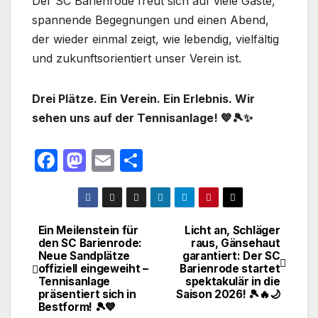
Der SC Barienrode freut sich auf viele Gäste,
spannende Begegnungen und einen Abend,
der wieder einmal zeigt, wie lebendig, vielfältig
und zukunftsorientiert unser Verein ist.
Drei Plätze. Ein Verein. Ein Erlebnis. Wir
sehen uns auf der Tennisanlage! 💙🎾✨
F
M
E
T
a
a
m
ei
c
st
ail
le
e
o
n
Ein Meilenstein für
Licht an, Schläger
Beitragsnavigation
den SC Barienrode:
raus, Gänsehaut
b
d
Neue Sandplätze
garantiert: Der SC
o
o
offiziell eingeweiht –
Barienrode startet
Tennisanlage
spektakulär in die
o
n
präsentiert sich in
Saison 2026! 🎾🔥🌙
Bestform! 🎾💙