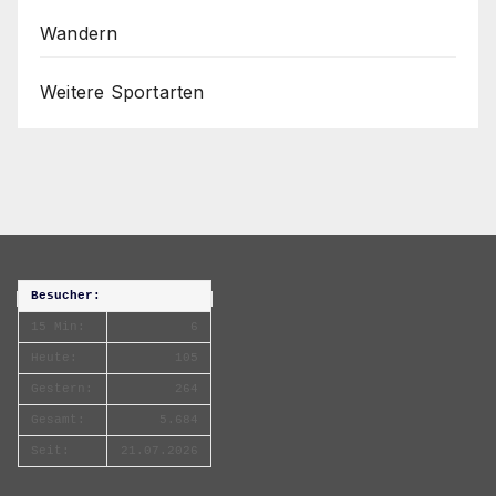
Wandern
Weitere Sportarten
Besucher:
15 Min:
6
Heute:
105
Gestern:
264
Gesamt:
5.684
Seit:
21.07.2026