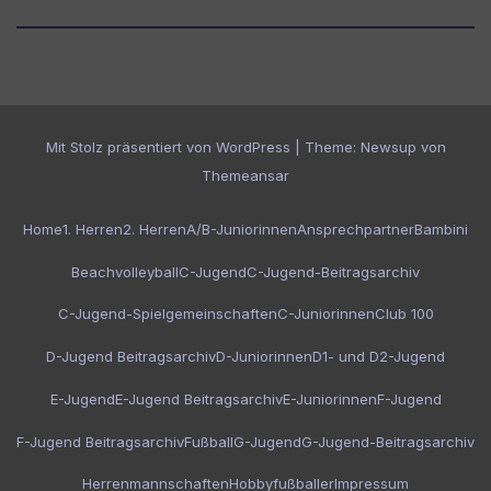
Mit Stolz präsentiert von WordPress
|
Theme:
Newsup
von
Themeansar
Home
1. Herren
2. Herren
A/B-Juniorinnen
Ansprechpartner
Bambini
Beachvolleyball
C-Jugend
C-Jugend-Beitragsarchiv
C-Jugend-Spielgemeinschaften
C-Juniorinnen
Club 100
D-Jugend Beitragsarchiv
D-Juniorinnen
D1- und D2-Jugend
E-Jugend
E-Jugend Beitragsarchiv
E-Juniorinnen
F-Jugend
F-Jugend Beitragsarchiv
Fußball
G-Jugend
G-Jugend-Beitragsarchiv
Herrenmannschaften
Hobbyfußballer
Impressum