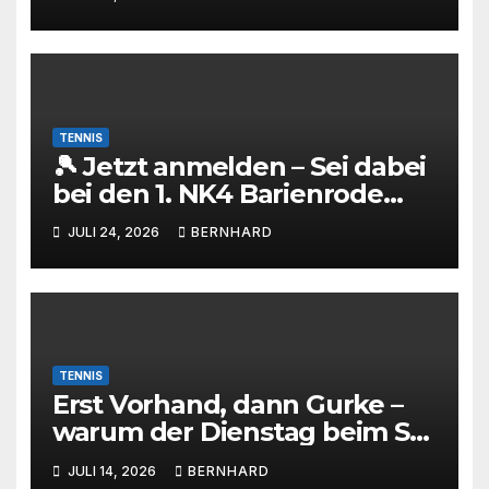
TENNIS
🎾 Jetzt anmelden – Sei dabei
bei den 1. NK4 Barienrode
Open mit Nicolas Kiefer! 🔥
JULI 24, 2026
BERNHARD
TENNIS
Erst Vorhand, dann Gurke –
warum der Dienstag beim SC
Barienrode Kultstatus hat
JULI 14, 2026
BERNHARD