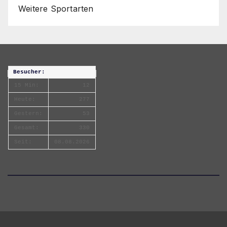
Weitere Sportarten
Besucher:
15 Min:
12
Heute:
277
Gestern:
53
Gesamt:
330
Seit:
08.08.2026