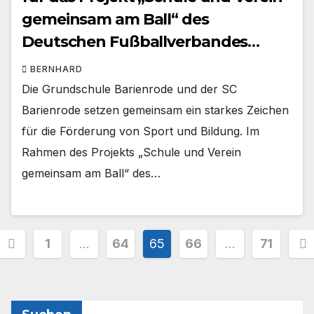
gemeinsam am Ball“ des
Deutschen Fußballverbandes
(DFB)
BERNHARD
Die Grundschule Barienrode und der SC
Barienrode setzen gemeinsam ein starkes Zeichen
für die Förderung von Sport und Bildung. Im
Rahmen des Projekts „Schule und Verein
gemeinsam am Ball“ des…
Seitennummerierung
1
…
64
65
66
…
71
der
Beiträge