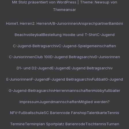
Mit Stolz präsentiert von WordPress
|
Theme:
Newsup
von
Themeansar
Home
1. Herren
2. Herren
A/B-Juniorinnen
Ansprechpartner
Bambini
Beachvolleyball
Bestellung Hoodie und T-Shirt
C-Jugend
C-Jugend-Beitragsarchiv
C-Jugend-Spielgemeinschaften
C-Juniorinnen
Club 100
D-Jugend Beitragsarchiv
D-Juniorinnen
D1- und D2-Jugend
E-Jugend
E-Jugend Beitragsarchiv
E-Juniorinnen
F-Jugend
F-Jugend Beitragsarchiv
Fußball
G-Jugend
G-Jugend-Beitragsarchiv
Herrenmannschaften
Hobbyfußballer
Impressum
Jugendmannschaften
Mitglied werden?
NFV-Fußballschule
SC Barienrode Fanshop
Talentkarte
Tennis
Termine
Terminplan Sportplatz Barienrode
Tischtennis
Turnen