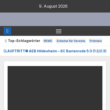
Zum
9. August 2026
Inhalt
springen
Top-Schlagwörter
REWE
Scheine für Vereine
Prämien
⚽ AEB Hildesheim – SC Barienrode 5:3 (1:2/2:3)
D-Jug