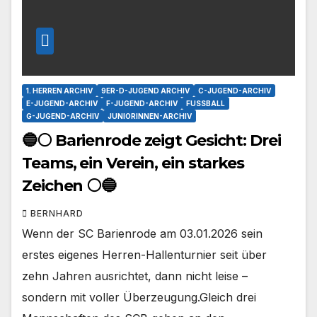
1. HERREN ARCHIV
9ER-D-JUGEND ARCHIV
C-JUGEND-ARCHIV
E-JUGEND-ARCHIV
F-JUGEND-ARCHIV
FUSSBALL
G-JUGEND-ARCHIV
JUNIORINNEN-ARCHIV
🔵⚪ Barienrode zeigt Gesicht: Drei
Teams, ein Verein, ein starkes
Zeichen ⚪🔵
BERNHARD
Wenn der SC Barienrode am 03.01.2026 sein
erstes eigenes Herren-Hallenturnier seit über
zehn Jahren ausrichtet, dann nicht leise –
sondern mit voller Überzeugung.Gleich drei