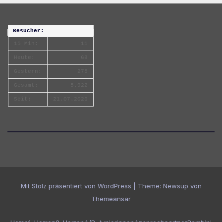
Besucher:
15 Min:
11
Heute:
68
Gestern:
275
Gesamt:
5.922
Seit:
21.07.2026
Mit Stolz präsentiert von WordPress
|
Theme:
Newsup
von
Themeansar