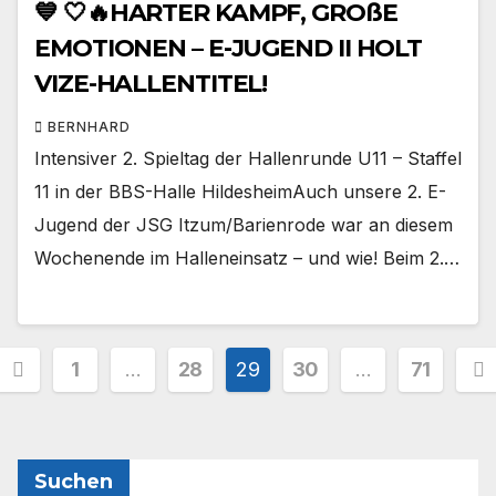
💙 🤍🔥HARTER KAMPF, GROßE
EMOTIONEN – E-JUGEND II HOLT
VIZE-HALLENTITEL!
BERNHARD
Intensiver 2. Spieltag der Hallenrunde U11 – Staffel
11 in der BBS-Halle HildesheimAuch unsere 2. E-
Jugend der JSG Itzum/Barienrode war an diesem
Wochenende im Halleneinsatz – und wie! Beim 2.…
Seitennummerierung
1
…
28
29
30
…
71
der
Beiträge
Suchen