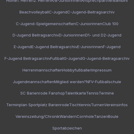
Home
1. Herren
2. Herren
A/B-Juniorinnen
Ansprechpartner
Bambini
Beachvolleyball
C-Jugend
C-Jugend-Beitragsarchiv
C-Jugend-Spielgemeinschaften
C-Juniorinnen
Club 100
D-Jugend Beitragsarchiv
D-Juniorinnen
D1- und D2-Jugend
E-Jugend
E-Jugend Beitragsarchiv
E-Juniorinnen
F-Jugend
F-Jugend Beitragsarchiv
Fußball
G-Jugend
G-Jugend-Beitragsarchiv
Herrenmannschaften
Hobbyfußballer
Impressum
Jugendmannschaften
Mitglied werden?
NFV-Fußballschule
SC Barienrode Fanshop
Talentkarte
Tennis
Termine
Terminplan Sportplatz Barienrode
Tischtennis
Turnen
Vereinsinfos
Vereinszeitung/Chronik
Wandern
Cornhole
Tanzen
Boule
Sportabzeichen