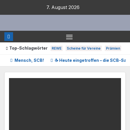
Zum
7. August 2026
Inhalt
springen
Top-Schlagwörter
REWE
Scheine für Vereine
Prämien
Mensch, SCB!
☕ Heute eingetroffen – die SCB-Sam