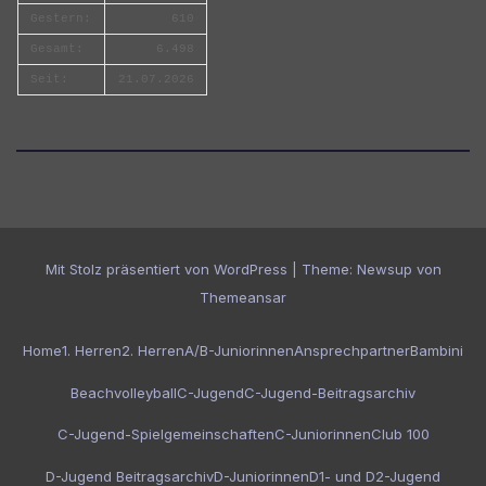
Gestern:
610
Gesamt:
6.498
Seit:
21.07.2026
Mit Stolz präsentiert von WordPress
|
Theme:
Newsup
von
Themeansar
Home
1. Herren
2. Herren
A/B-Juniorinnen
Ansprechpartner
Bambini
Beachvolleyball
C-Jugend
C-Jugend-Beitragsarchiv
C-Jugend-Spielgemeinschaften
C-Juniorinnen
Club 100
D-Jugend Beitragsarchiv
D-Juniorinnen
D1- und D2-Jugend