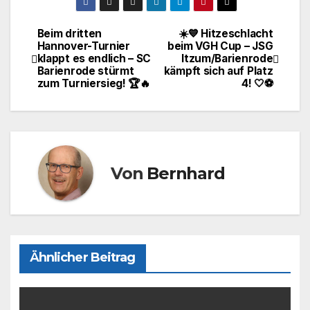
c
st
ail
le
e
o
n
Beim dritten
☀️💙 Hitzeschlacht
Beitragsnavigation
Hannover-Turnier
beim VGH Cup – JSG
b
d
klappt es endlich – SC
Itzum/Barienrode
o
o
Barienrode stürmt
kämpft sich auf Platz
zum Turniersieg! 🏆🔥
4! 🤍⚽
o
n
k
Von
Bernhard
Ähnlicher Beitrag