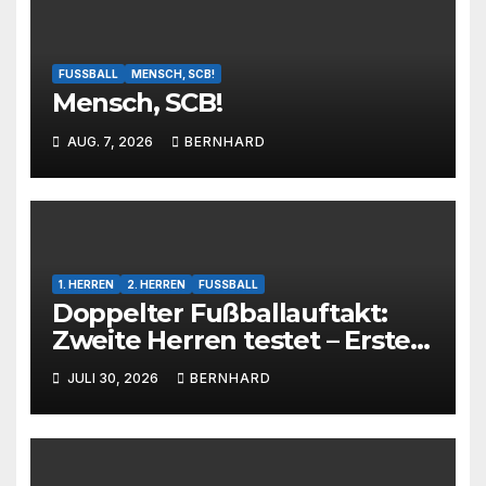
FUSSBALL
MENSCH, SCB!
Mensch, SCB!
AUG. 7, 2026
BERNHARD
1. HERREN
2. HERREN
FUSSBALL
Doppelter Fußballauftakt:
Zweite Herren testet – Erste
Herren startet im Kreispokal
JULI 30, 2026
BERNHARD