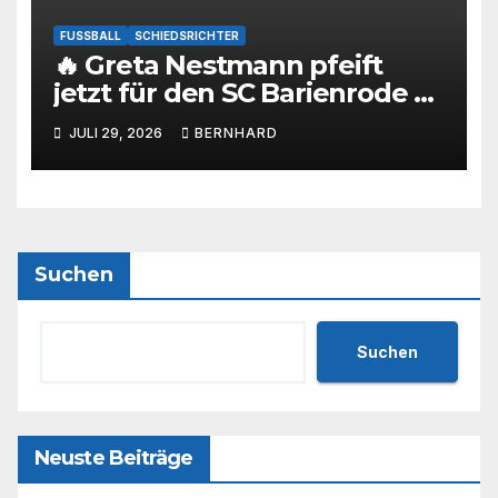
FUSSBALL
SCHIEDSRICHTER
🔥 Greta Nestmann pfeift
jetzt für den SC Barienrode –
unsere jüngste
JULI 29, 2026
BERNHARD
Schiedsrichterin hat die
Prüfung bestanden! 💙🤍⚽
Suchen
Suchen
Neuste Beiträge