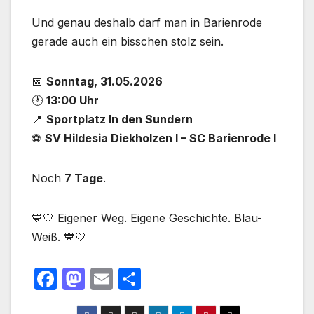
Und genau deshalb darf man in Barienrode
gerade auch ein bisschen stolz sein.
📅
Sonntag, 31.05.2026
🕐
13:00 Uhr
📍
Sportplatz In den Sundern
⚽
SV Hildesia Diekholzen I – SC Barienrode I
Noch
7 Tage
.
💙🤍 Eigener Weg. Eigene Geschichte. Blau-
Weiß. 💙🤍
F
M
E
T
a
a
m
ei