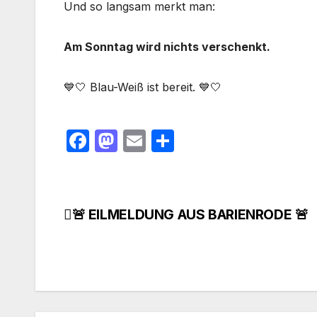
Und so langsam merkt man:
Am Sonntag wird nichts verschenkt.
💙🤍 Blau-Weiß ist bereit. 💙🤍
F
M
E
T
a
a
m
ei
c
st
ail
le
e
o
n
🚨 EILMELDUNG AUS BARIENRODE 🚨
Beitragsnavigation
b
d
o
o
o
n
k