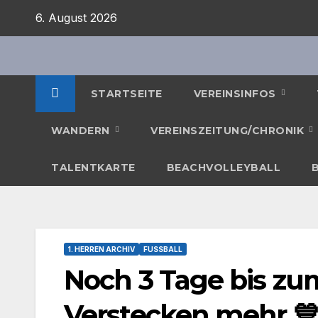
Zum
6. August 2026
Inhalt
springen
STARTSEITE
VEREINSINFOS
WANDERN
VEREINSZEITUNG/CHRONIK
TALENTKARTE
BEACHVOLLEYBALL
1. HERREN ARCHIV
FUSSBALL
Noch 3 Tage bis zum
Verstecken mehr 💙