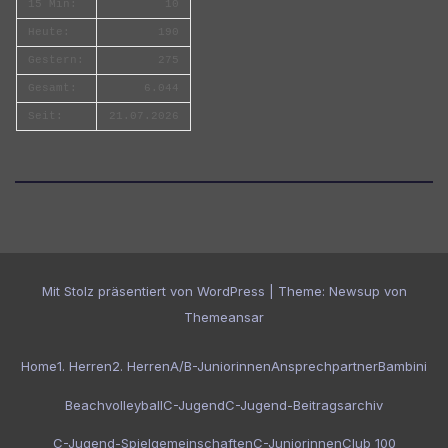
15 Min:
10
Heute:
190
Gestern:
275
Gesamt:
6.044
Seit:
21.07.2026
Mit Stolz präsentiert von WordPress
|
Theme:
Newsup
von
Themeansar
Home
1. Herren
2. Herren
A/B-Juniorinnen
Ansprechpartner
Bambini
Beachvolleyball
C-Jugend
C-Jugend-Beitragsarchiv
C-Jugend-Spielgemeinschaften
C-Juniorinnen
Club 100