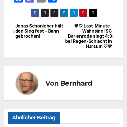
a
a
m
ei
c
st
ail
le
e
o
n
Jonas Schönleber hält
💙🤍 Last-Minute-
Beitragsnavigation
den Sieg fest – Bann
Wahnsinn! SC
b
d
gebrochen!
Barienrode siegt 4:3
o
o
bei Regen-Schlacht in
Harsum 🤍💙
o
n
k
Von
Bernhard
Ähnlicher Beitrag