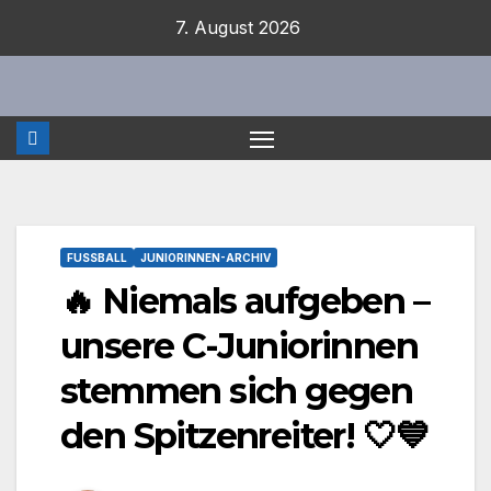
Zum
7. August 2026
Inhalt
springen
FUSSBALL
JUNIORINNEN-ARCHIV
🔥 Niemals aufgeben –
unsere C-Juniorinnen
stemmen sich gegen
den Spitzenreiter! 🤍💙