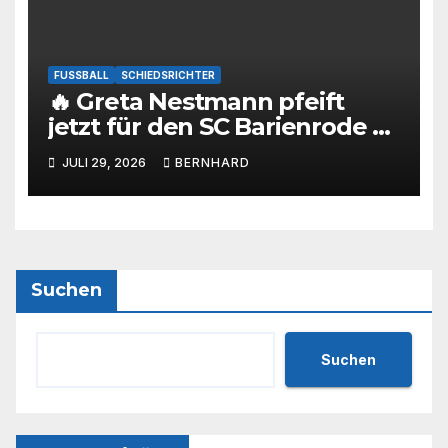
FUSSBALL
SCHIEDSRICHTER
🔥 Greta Nestmann pfeift
jetzt für den SC Barienrode –
unsere jüngste
JULI 29, 2026
BERNHARD
Schiedsrichterin hat die
Prüfung bestanden! 💙🤍⚽
Suchen
Suchen