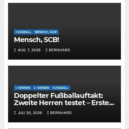
FUSSBALL
MENSCH, SCB!
Mensch, SCB!
AUG. 7, 2026
BERNHARD
1. HERREN
2. HERREN
FUSSBALL
Doppelter Fußballauftakt:
Zweite Herren testet – Erste
Herren startet im Kreispokal
JULI 30, 2026
BERNHARD