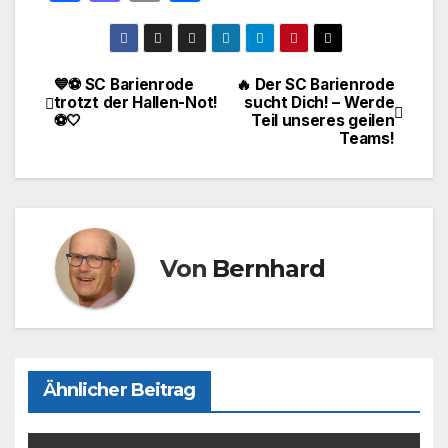
a
a
m
ei
c
st
ail
le
e
o
n
💙⚽ SC Barienrode
🔥 Der SC Barienrode
Beitragsnavigation
trotzt der Hallen-Not!
sucht Dich! – Werde
b
d
⚽🤍
Teil unseres geilen
o
o
Teams!
o
n
k
Von
Bernhard
Ähnlicher Beitrag