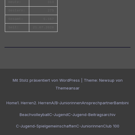
Heute:
313
Gestern:
275
Gesamt:
6.167
Seit:
21.07.2026
Mit Stolz präsentiert von WordPress
|
Theme:
Newsup
von
Themeansar
Home
1. Herren
2. Herren
A/B-Juniorinnen
Ansprechpartner
Bambini
Beachvolleyball
C-Jugend
C-Jugend-Beitragsarchiv
C-Jugend-Spielgemeinschaften
C-Juniorinnen
Club 100