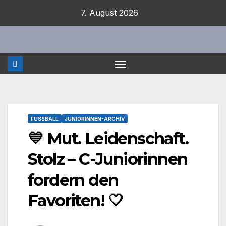
Zum
7. August 2026
Inhalt
springen
FUSSBALL
JUNIORINNEN-ARCHIV
💙 Mut. Leidenschaft.
Stolz – C-Juniorinnen
fordern den
Favoriten! 🤍