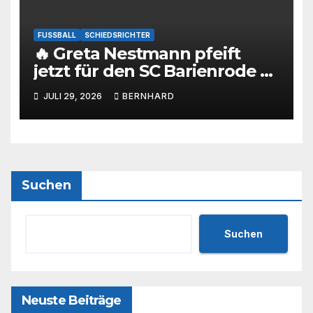
FUSSBALL
SCHIEDSRICHTER
🔥 Greta Nestmann pfeift
jetzt für den SC Barienrode –
unsere jüngste
JULI 29, 2026
BERNHARD
Schiedsrichterin hat die
Prüfung bestanden! 💙🤍⚽
Suchen
Suchen
Neuste Beiträge