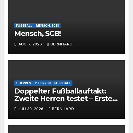
FUSSBALL
MENSCH, SCB!
Mensch, SCB!
AUG. 7, 2026
BERNHARD
1. HERREN
2. HERREN
FUSSBALL
Doppelter Fußballauftakt:
Zweite Herren testet – Erste
Herren startet im Kreispokal
JULI 30, 2026
BERNHARD