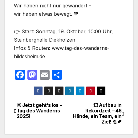
Wir haben nicht nur gewandert –
wir haben etwas bewegt. 💚
👉 Start: Sonntag, 19. Oktober, 10:00 Uhr,
Steinberghalle Diekholzen
Infos & Routen: www.tag-des-wanderns-
hildesheim.de
F
M
E
T
a
a
m
ei
c
st
ail
le
e
o
n
🌞 Jetzt geht’s los –
💥 Aufbau in
Beitragsnavigation
Tag des Wanderns
Rekordzeit – 46
b
d
2025!
Hände, ein Team, ein
o
o
Ziel! 💪🍂
o
n