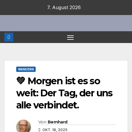
Zum
7. August 2026
Inhalt
springen
WANDERN
💚 Morgen ist es so
weit: Der Tag, der uns
alle verbindet.
Von
Bernhard
OKT. 18, 2025