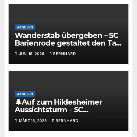
WANDERN
Wanderstab übergeben – SC
Barienrode gestaltet den Tag
des Wanderns 2026
JUNI 18, 2026
BERNHARD
maßgeblich mit
WANDERN
🌲Auf zum Hildesheimer
Aussichtsturm – SC
Barienrode lädt zur
MÄRZ 18, 2026
BERNHARD
Wanderung! 🌲