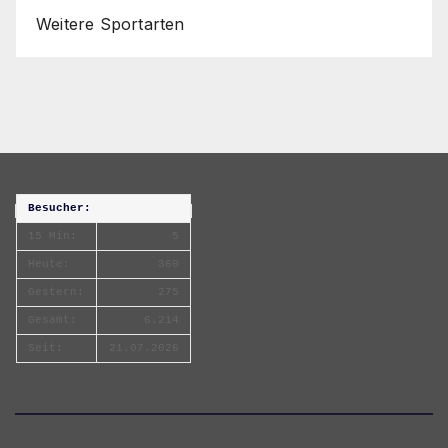
Weitere Sportarten
Besucher:
15 Min:
5
Heute:
360
Gestern:
275
Gesamt:
6.214
Seit:
21.07.2026