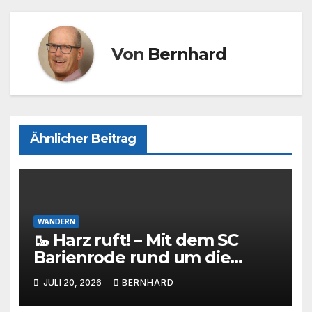
k
Von
Bernhard
Ähnlicher Beitrag
WANDERN
🥾 Harz ruft! – Mit dem SC
Barienrode rund um die
Eckertalsperre
JULI 20, 2026
BERNHARD