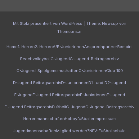
Mit Stolz präsentiert von WordPress
|
Theme:
Newsup
von
Themeansar
Home
1. Herren
2. Herren
A/B-Juniorinnen
Ansprechpartner
Bambini
Beachvolleyball
C-Jugend
C-Jugend-Beitragsarchiv
C-Jugend-Spielgemeinschaften
C-Juniorinnen
Club 100
D-Jugend Beitragsarchiv
D-Juniorinnen
D1- und D2-Jugend
E-Jugend
E-Jugend Beitragsarchiv
E-Juniorinnen
F-Jugend
F-Jugend Beitragsarchiv
Fußball
G-Jugend
G-Jugend-Beitragsarchiv
Herrenmannschaften
Hobbyfußballer
Impressum
Jugendmannschaften
Mitglied werden?
NFV-Fußballschule