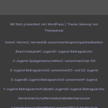
Mit Stolz präsentiert von WordPress
|
Theme:
Newsup
von
Themeansar
Home
1. Herren
2. Herren
A/B-Juniorinnen
Ansprechpartner
Bambini
Beachvolleyball
C-Jugend
C-Jugend-Beitragsarchiv
C-Jugend-Spielgemeinschaften
C-Juniorinnen
Club 100
D-Jugend Beitragsarchiv
D-Juniorinnen
D1- und D2-Jugend
E-Jugend
E-Jugend Beitragsarchiv
E-Juniorinnen
F-Jugend
F-Jugend Beitragsarchiv
Fußball
G-Jugend
G-Jugend-Beitragsarchiv
Herrenmannschaften
Hobbyfußballer
Impressum
Jugendmannschaften
Mitglied werden?
NFV-Fußballschule