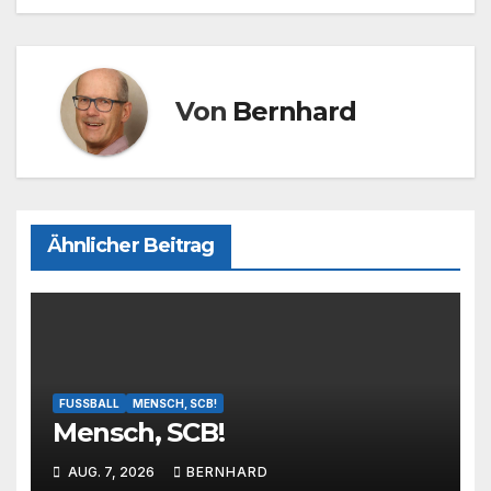
k
Von
Bernhard
Ähnlicher Beitrag
FUSSBALL
MENSCH, SCB!
Mensch, SCB!
AUG. 7, 2026
BERNHARD