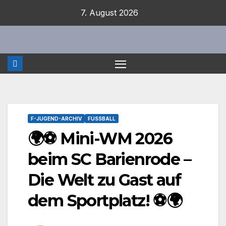
Zum
7. August 2026
Inhalt
springen
F-JUGEND-ARCHIV
FUSSBALL
🌍⚽ Mini-WM 2026
beim SC Barienrode –
Die Welt zu Gast auf
dem Sportplatz! ⚽🌍