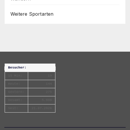
Weitere Sportarten
Besucher:
15 Min:
19
Heute:
144
Gestern:
275
Gesamt:
5.998
Seit:
21.07.2026