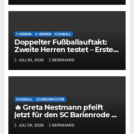
1. HERREN
2. HERREN
FUSSBALL
Doppelter Fußballauftakt:
Zweite Herren testet – Erste
Herren startet im Kreispokal
JULI 30, 2026
BERNHARD
FUSSBALL
SCHIEDSRICHTER
🔥 Greta Nestmann pfeift
jetzt für den SC Barienrode –
unsere jüngste
JULI 29, 2026
BERNHARD
Schiedsrichterin hat die