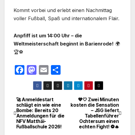
Kommt vorbei und erlebt einen Nachmittag
voller Fußball, Spaß und internationalem Flair.
Anpfiff ist um 14:00 Uhr – die
Weltmeisterschaft beginnt in Barienrode!
🌍
🏆⚽
F
M
E
T
a
a
m
ei
c
st
ail
le
e
o
n
🚀 Anmeldestart
💙🤍 Zwei Minuten
Beitragsnavigation
schlägt ein wie eine
kosten die Sensation
b
d
Bombe: Bereits 20
– JSG liefert
o
o
Anmeldungen für die
Tabellenführer
NFV Matthäi-
Ochtersum einen
o
n
Fußballschule 2026!
echten Fight! ⚽🔥