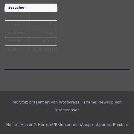
Besucher:
15 Min:
3
Heute:
15
Gestern:
610
Gesamt:
6.479
Seit:
21.07.2026
Mit Stolz präsentiert von WordPress
|
Theme:
Newsup
von
Themeansar
Home
1. Herren
2. Herren
A/B-Juniorinnen
Ansprechpartner
Bambini