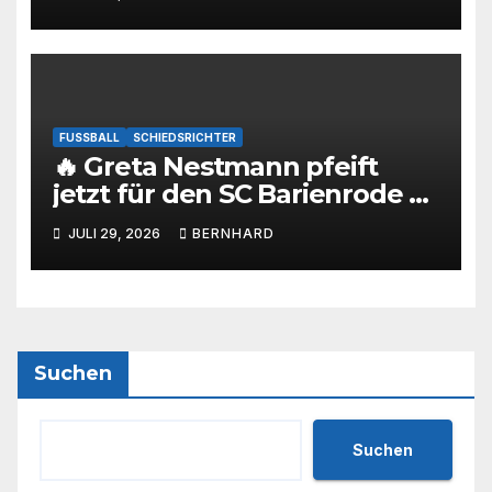
FUSSBALL
SCHIEDSRICHTER
🔥 Greta Nestmann pfeift
jetzt für den SC Barienrode –
unsere jüngste
JULI 29, 2026
BERNHARD
Schiedsrichterin hat die
Prüfung bestanden! 💙🤍⚽
Suchen
Suchen