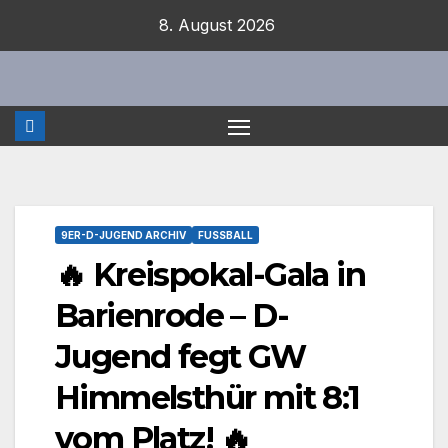
Zum
8. August 2026
Inhalt
springen
9ER-D-JUGEND ARCHIV
FUSSBALL
🔥 Kreispokal-Gala in
Barienrode – D-
Jugend fegt GW
Himmelsthür mit 8:1
vom Platz! 🔥