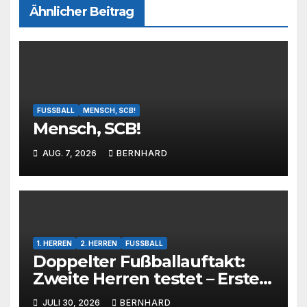
Ähnlicher Beitrag
FUSSBALL
MENSCH, SCB!
Mensch, SCB!
AUG. 7, 2026
BERNHARD
1. HERREN
2. HERREN
FUSSBALL
Doppelter Fußballauftakt:
Zweite Herren testet – Erste
Herren startet im Kreispokal
JULI 30, 2026
BERNHARD