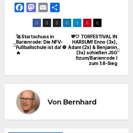
F
M
E
T
a
a
m
ei
c
st
ail
le
e
o
n
🚀 Startschuss in
💙🤍 TORFESTIVAL IN
Beitragsnavigation
Barienrode: Die NFV-
HARSUM! Enno (3x),
b
d
Fußballschule ist da! ⚽
Adam (2x) & Benjamin
o
o
🔥
(3x) schießen JSG
Itzum/Barienrode I
o
n
zum 1:8-Sieg
k
Von
Bernhard