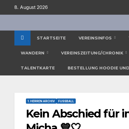
Zum
8. August 2026
Inhalt
springen
STARTSEITE
VEREINSINFOS
WANDERN
VEREINSZEITUNG/CHRONIK
TALENTKARTE
BESTELLUNG HOODIE UND
1. HERREN ARCHIV
FUSSBALL
Kein Abschied für i
Micha 💙🤍