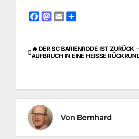
F
M
E
T
a
a
m
ei
c
st
ail
le
e
o
n
🔥 DER SC BARIENRODE IST ZURÜCK –
Beitragsnavigation
b
d
AUFBRUCH IN EINE HEISSE RÜCKRUND
o
o
o
n
k
Von
Bernhard