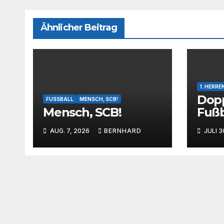
Ähnlicher Beitrag
1. HERRE
Dopp
FUSSBALL
MENSCH, SCB!
Mensch, SCB!
Fußb
Zwei
AUG. 7, 2026
BERNHARD
JULI 3
test
Herr
Krei