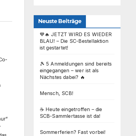
Neuste Beiträge
💙🔥 JETZT WIRD ES WIEDER
BLAU! – Die SC-Bestellaktion
ist gestartet!
 Co-
🎾 5 Anmeldungen sind bereits
eingegangen – wer ist als
Nächstes dabei? 🔥
a
Mensch, SCB!
☕ Heute eingetroffen – die
SCB-Sammlertasse ist da!
nur“
r
Sommerferien? Fast vorbei!
das