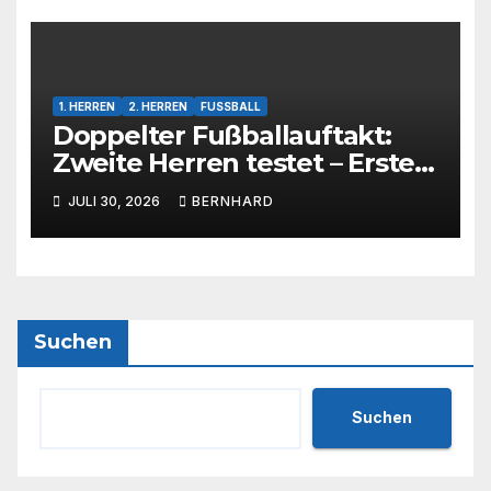
1. HERREN
2. HERREN
FUSSBALL
Doppelter Fußballauftakt:
Zweite Herren testet – Erste
Herren startet im Kreispokal
JULI 30, 2026
BERNHARD
Suchen
Suchen