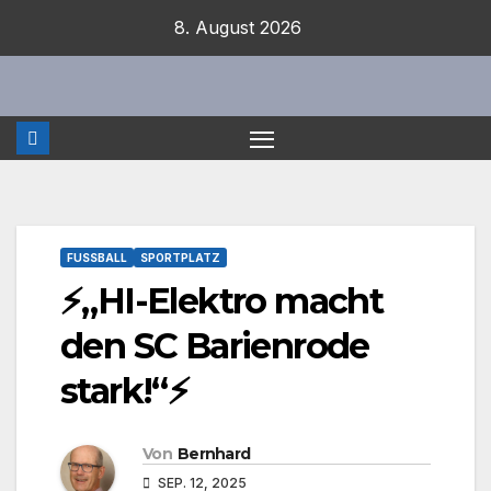
Zum
8. August 2026
Inhalt
springen
FUSSBALL
SPORTPLATZ
⚡️„HI-Elektro macht
den SC Barienrode
stark!“⚡️
Von
Bernhard
SEP. 12, 2025