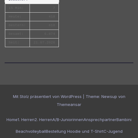
15 Min:
7
Heute:
410
Gestern:
610
Gesamt:
6.874
Seit:
21.07.2026
Mit Stolz präsentiert von WordPress
|
Theme:
Newsup
von
Themeansar
Home
1. Herren
2. Herren
A/B-Juniorinnen
Ansprechpartner
Bambini
Beachvolleyball
Bestellung Hoodie und T-Shirt
C-Jugend