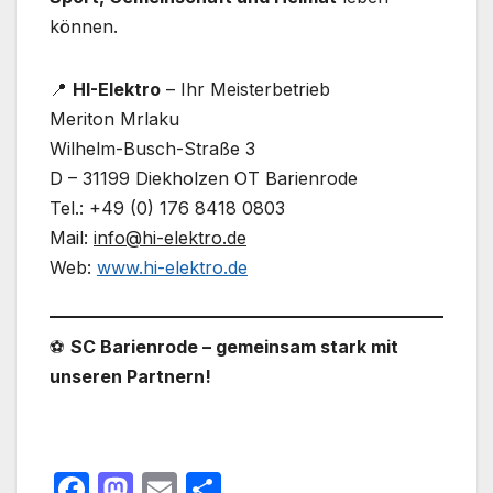
können.
📍
HI-Elektro
– Ihr Meisterbetrieb
Meriton Mrlaku
Wilhelm-Busch-Straße 3
D – 31199 Diekholzen OT Barienrode
Tel.: +49 (0) 176 8418 0803
Mail:
info@hi-elektro.de
Web:
www.hi-elektro.de
⚽️
SC Barienrode – gemeinsam stark mit
unseren Partnern!
F
M
E
T