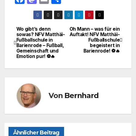
a
a
m
ei
c
st
ail
le
e
o
n
Wo gibt’s denn
Oh Mann – was für ein
Beitragsnavigation
sowas? NFV Matthäi-
Auftakt! NFV Matthäi-
b
d
Fußballschule in
Fußballschule
o
o
Barienrode – Fußball,
begeistert in
Gemeinschaft und
Barienrode! ⚽🔥
o
n
Emotion pur! ⚽🔥
k
Von
Bernhard
Ähnlicher Beitrag