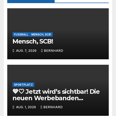
FUSSBALL
MENSCH, SCB!
Mensch, SCB!
AUG. 7, 2026
BERNHARD
SPORTPLATZ
💙🤍 Jetzt wird’s sichtbar! Die
neuen Werbebanden
machen den SC Barienrode
AUG. 1, 2026
BERNHARD
zum Blickfang! ⚽