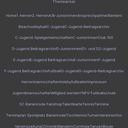
Themeansar
Home
1. Herren
2. Herren
A/B-Juniorinnen
Ansprechpartner
Bambini
Beachvolleyball
C-Jugend
C-Jugend-Beitragsarchiv
C-Jugend-Spielgemeinschaften
C-Juniorinnen
Club 100
D-Jugend Beitragsarchiv
D-Juniorinnen
D1- und D2-Jugend
E-Jugend
E-Jugend Beitragsarchiv
E-Juniorinnen
F-Jugend
F-Jugend Beitragsarchiv
Fußball
G-Jugend
G-Jugend-Beitragsarchiv
Herrenmannschaften
Hobbyfußballer
Impressum
Jugendmannschaften
Mitglied werden?
NFV-Fußballschule
SC Barienrode Fanshop
Talentkarte
Tennis
Termine
Terminplan Sportplatz Barienrode
Tischtennis
Turnen
Vereinsinfos
Vereinszeitung/Chronik
Wandern
Cornhole
Tanzen
Boule