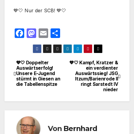
💙🤍 Nur der SCB! 💙🤍
F
M
E
T
a
a
m
ei
c
st
ail
le
e
o
n
💙🤍 Doppelter
💙🤍 Kampf, Kratzer &
Beitragsnavigation
Auswärtserfolg!
ein verdienter
b
d
Unsere E-Jugend
Auswärtssieg! JSG
o
o
stürmt in Giesen an
Itzum/Barienrode II
die Tabellenspitze
ringt Sarstedt IV
o
n
nieder
k
Von
Bernhard