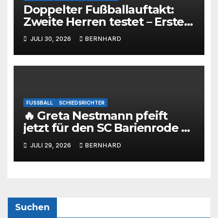
Doppelter Fußballauftakt:
Zweite Herren testet – Erste
Herren startet im Kreispokal
JULI 30, 2026
BERNHARD
FUSSBALL
SCHIEDSRICHTER
🔥 Greta Nestmann pfeift
jetzt für den SC Barienrode –
unsere jüngste
JULI 29, 2026
BERNHARD
Schiedsrichterin hat die
Prüfung bestanden! 💙🤍⚽
Suchen