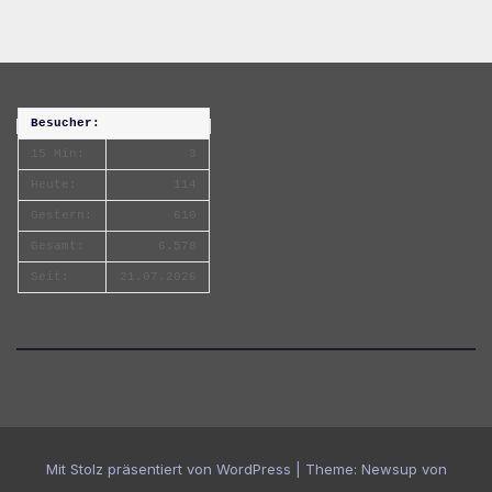
Besucher:
15 Min:
3
Heute:
114
Gestern:
610
Gesamt:
6.578
Seit:
21.07.2026
Mit Stolz präsentiert von WordPress
|
Theme:
Newsup
von