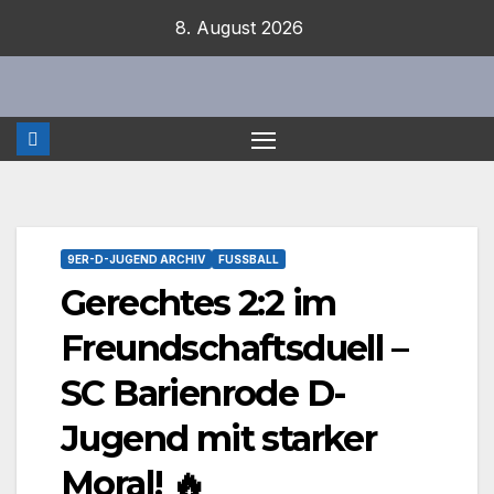
Zum
8. August 2026
Inhalt
springen
9ER-D-JUGEND ARCHIV
FUSSBALL
Gerechtes 2:2 im
Freundschaftsduell –
SC Barienrode D-
Jugend mit starker
Moral! 🔥