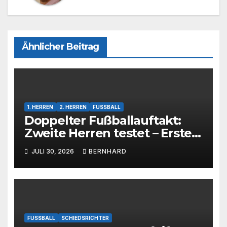
Ähnlicher Beitrag
1. HERREN
2. HERREN
FUSSBALL
Doppelter Fußballauftakt:
Zweite Herren testet – Erste
Herren startet im Kreispokal
JULI 30, 2026
BERNHARD
FUSSBALL
SCHIEDSRICHTER