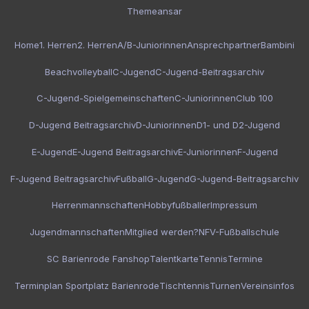
Themeansar
Home
1. Herren
2. Herren
A/B-Juniorinnen
Ansprechpartner
Bambini
Beachvolleyball
C-Jugend
C-Jugend-Beitragsarchiv
C-Jugend-Spielgemeinschaften
C-Juniorinnen
Club 100
D-Jugend Beitragsarchiv
D-Juniorinnen
D1- und D2-Jugend
E-Jugend
E-Jugend Beitragsarchiv
E-Juniorinnen
F-Jugend
F-Jugend Beitragsarchiv
Fußball
G-Jugend
G-Jugend-Beitragsarchiv
Herrenmannschaften
Hobbyfußballer
Impressum
Jugendmannschaften
Mitglied werden?
NFV-Fußballschule
SC Barienrode Fanshop
Talentkarte
Tennis
Termine
Terminplan Sportplatz Barienrode
Tischtennis
Turnen
Vereinsinfos