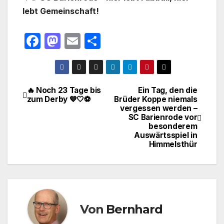
lebt Gemeinschaft!
F
M
E
T
a
a
m
ei
c
st
ail
le
e
o
n
🔥 Noch 23 Tage bis
Ein Tag, den die
Beitragsnavigation
zum Derby 💙🤍⚽
Brüder Koppe niemals
b
d
vergessen werden –
o
o
SC Barienrode vor
besonderem
o
n
Auswärtsspiel in
Himmelsthür
k
Von
Bernhard