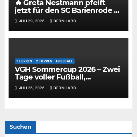
🔥 Greta Nestmann pfeift
jetzt für den SC Barienrode –
unsere jüngste
JULI 29, 2026
BERNHARD
Schiedsrichterin hat die
Prüfung bestanden! 💙🤍⚽
1. HERREN
2. HERREN
FUSSBALL
VGH Sommercup 2026 – Zwei
Tage voller Fußball,
Emotionen und tollem
JULI 26, 2026
BERNHARD
Rahmenprogramm 🩵🤍
Suchen