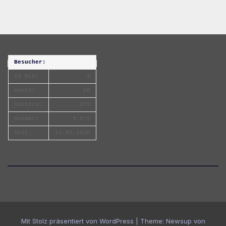
Besucher:
15 Min:
4
Heute:
18
Gestern:
275
Gesamt:
5.872
Seit:
21.07.2026
Mit Stolz präsentiert von WordPress
|
Theme:
Newsup
von