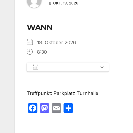
OKT. 18, 2026
WANN
18. Oktober 2026
8:30
Zum Kalender hinzufügen
ICS herunterladen
Google 
Treffpunkt: Parkplatz Turnhalle
F
M
E
T
a
a
m
ei
c
st
ail
le