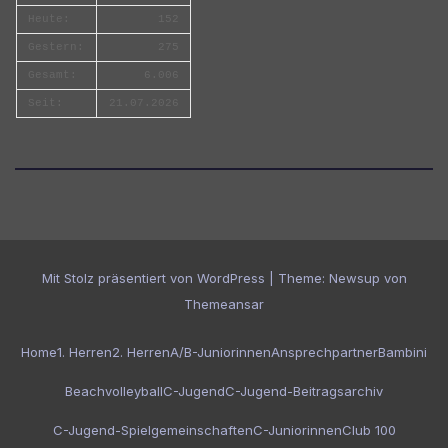
Heute:
152
Gestern:
275
Gesamt:
6.006
Seit:
21.07.2026
Mit Stolz präsentiert von WordPress
|
Theme:
Newsup
von
Themeansar
Home
1. Herren
2. Herren
A/B-Juniorinnen
Ansprechpartner
Bambini
Beachvolleyball
C-Jugend
C-Jugend-Beitragsarchiv
C-Jugend-Spielgemeinschaften
C-Juniorinnen
Club 100