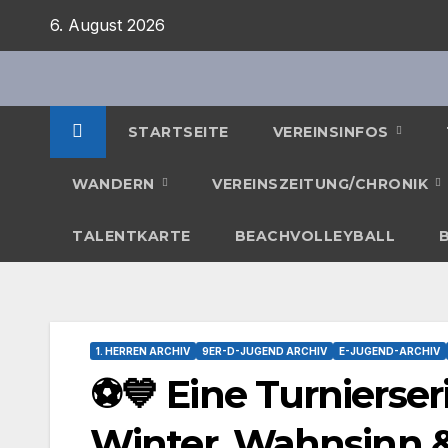
Zum
6. August 2026
Inhalt
springen
STARTSEITE
VEREINSINFOS
WANDERN
VEREINSZEITUNG/CHRONIK
TALENTKARTE
BEACHVOLLEYBALL
1. HERREN ARCHIV
9ER-D-JUGEND ARCHIV
E-JUGEND-ARCHIV
⚽💙 Eine Turnierseri
Winter, Wahnsinn &