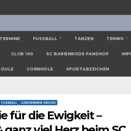
TERMINE
FUSSBALL
TANZEN
TENNIS
CLUB 100
SC BARIENRODE FANSHOP
IMP
BOULE
CORNHOLE
SPORTABZEICHEN
FUSSBALL
JUNIORINNEN-ARCHIV
e für die Ewigkeit –
 ganz viel Herz beim SC