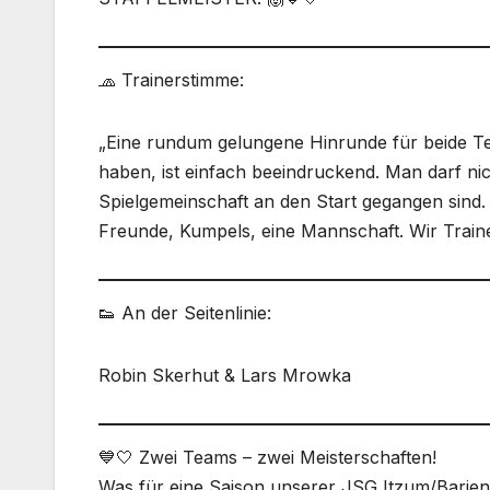
🧢 Trainerstimme:
„Eine rundum gelungene Hinrunde für beide Tea
haben, ist einfach beeindruckend. Man darf nic
Spielgemeinschaft an den Start gegangen sind. 
Freunde, Kumpels, eine Mannschaft. Wir Trainer
👟 An der Seitenlinie:
Robin Skerhut & Lars Mrowka
💙🤍 Zwei Teams – zwei Meisterschaften!
Was für eine Saison unserer JSG Itzum/Barienr