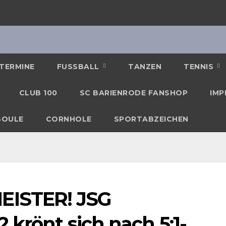
TERMINE
FUSSBALL
TANZEN
TENNIS
CLUB 100
SC BARIENRODE FANSHOP
IMP
BOULE
CORNHOLE
SPORTABZEICHEN
EISTER! JSG
 krönt sich nach 5:1-