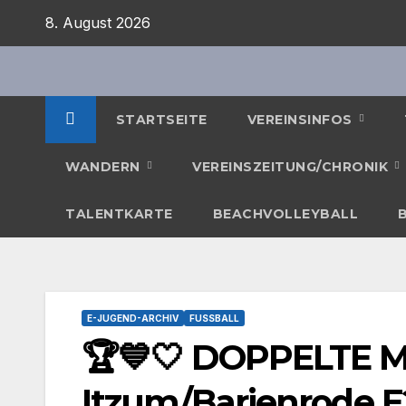
Zum
8. August 2026
Inhalt
springen
STARTSEITE
VEREINSINFOS
WANDERN
VEREINSZEITUNG/CHRONIK
TALENTKARTE
BEACHVOLLEYBALL
E-JUGEND-ARCHIV
FUSSBALL
🏆💙🤍 DOPPELTE M
Itzum/Barienrode E2