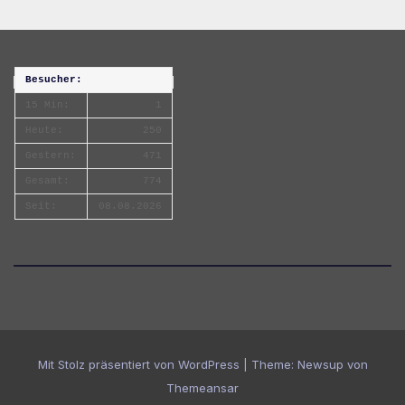
Besucher:
15 Min:
1
Heute:
250
Gestern:
471
Gesamt:
774
Seit:
08.08.2026
Mit Stolz präsentiert von WordPress
|
Theme:
Newsup
von
Themeansar