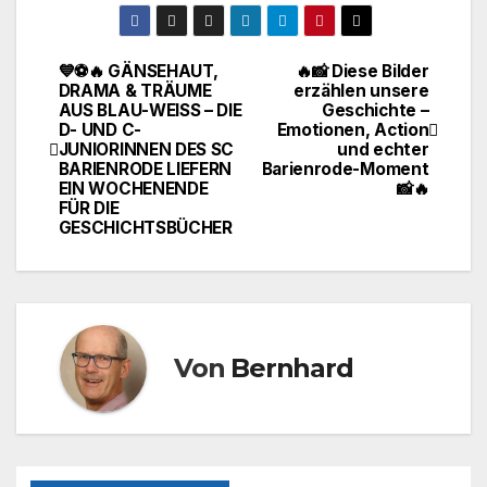
c
st
ail
le
e
o
n
💙⚽🔥 GÄNSEHAUT,
🔥📸 Diese Bilder
Beitragsnavigation
DRAMA & TRÄUME
erzählen unsere
b
d
AUS BLAU-WEISS – DIE
Geschichte –
o
o
D- UND C-
Emotionen, Action
JUNIORINNEN DES SC
und echter
o
n
BARIENRODE LIEFERN
Barienrode-Moment
EIN WOCHENENDE
📸🔥
k
FÜR DIE
GESCHICHTSBÜCHER
Von
Bernhard