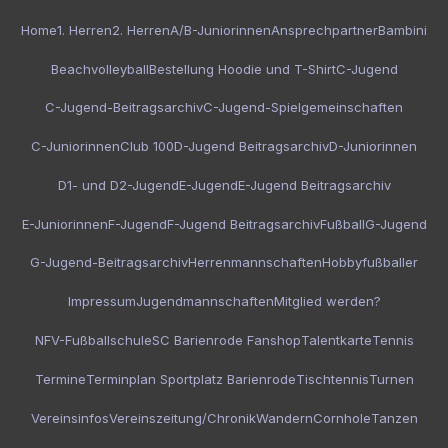
Home
1. Herren
2. Herren
A/B-Juniorinnen
Ansprechpartner
Bambini
Beachvolleyball
Bestellung Hoodie und T-Shirt
C-Jugend
C-Jugend-Beitragsarchiv
C-Jugend-Spielgemeinschaften
C-Juniorinnen
Club 100
D-Jugend Beitragsarchiv
D-Juniorinnen
D1- und D2-Jugend
E-Jugend
E-Jugend Beitragsarchiv
E-Juniorinnen
F-Jugend
F-Jugend Beitragsarchiv
Fußball
G-Jugend
G-Jugend-Beitragsarchiv
Herrenmannschaften
Hobbyfußballer
Impressum
Jugendmannschaften
Mitglied werden?
NFV-Fußballschule
SC Barienrode Fanshop
Talentkarte
Tennis
Termine
Terminplan Sportplatz Barienrode
Tischtennis
Turnen
Vereinsinfos
Vereinszeitung/Chronik
Wandern
Cornhole
Tanzen