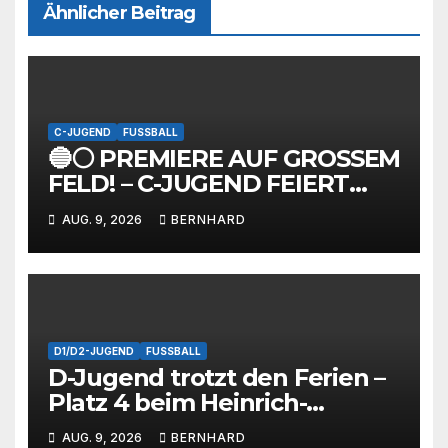
Ähnlicher Beitrag
C-JUGEND
FUSSBALL
🔵⚪ PREMIERE AUF GROSSEM
FELD! – C-JUGEND FEIERT
ERSTEN TESTSPIELAUFTRITT
AUG. 9, 2026
BERNHARD
⚽ AEB Hildesheim – SC
Barienrode 5:3 (1:2/2:3)
D1/D2-JUGEND
FUSSBALL
D-Jugend trotzt den Ferien –
Platz 4 beim Heinrich-
Dammann-Cup macht Lust
AUG. 9, 2026
BERNHARD