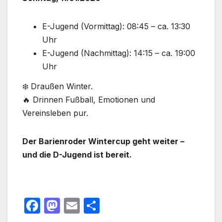
E-Jugend (Vormittag): 08:45 – ca. 13:30
Uhr
E-Jugend (Nachmittag): 14:15 – ca. 19:00
Uhr
❄️ Draußen Winter.
🔥 Drinnen Fußball, Emotionen und
Vereinsleben pur.
Der Barienroder Wintercup geht weiter –
und die D-Jugend ist bereit.
F
M
E
T
a
a
m
ei