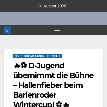
Zum
10. August 2026
Inhalt
springen
9ER-D-JUGEND ARCHIV
FUSSBALL
🔥⚽ D-Jugend
übernimmt die Bühne
– Hallenfieber beim
Barienroder
Wintercup! ⚽🔥