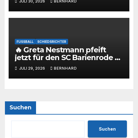
JULI 30, 2026
BERNHARD
FUSSBALL
SCHIEDSRICHTER
🔥 Greta Nestmann pfeift
jetzt für den SC Barienrode –
unsere jüngste
JULI 29, 2026
BERNHARD
Schiedsrichterin hat die
Prüfung bestanden! 💙🤍⚽
Suchen
Suchen