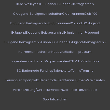
Beachvolleyball
C-Jugend
C-Jugend-Beitragsarchiv
C-Jugend-Spielgemeinschaften
C-Juniorinnen
Club 100
D-Jugend Beitragsarchiv
D-Juniorinnen
D1- und D2-Jugend
E-Jugend
E-Jugend Beitragsarchiv
E-Juniorinnen
F-Jugend
F-Jugend Beitragsarchiv
Fußball
G-Jugend
G-Jugend-Beitragsarchiv
Herrenmannschaften
Hobbyfußballer
Impressum
Jugendmannschaften
Mitglied werden?
NFV-Fußballschule
SC Barienrode Fanshop
Talentkarte
Tennis
Termine
Terminplan Sportplatz Barienrode
Tischtennis
Turnen
Vereinsinfos
Vereinszeitung/Chronik
Wandern
Cornhole
Tanzen
Boule
Sportabzeichen