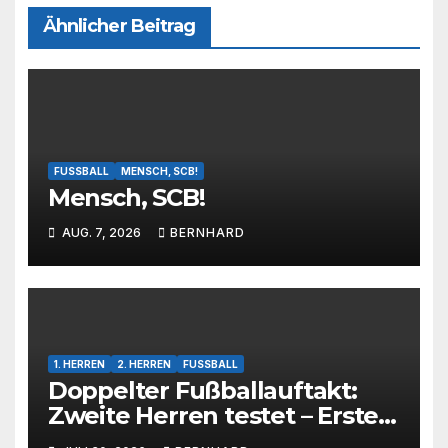
Ähnlicher Beitrag
FUSSBALL
MENSCH, SCB!
Mensch, SCB!
AUG. 7, 2026
BERNHARD
1. HERREN
2. HERREN
FUSSBALL
Doppelter Fußballauftakt:
Zweite Herren testet – Erste
Herren startet im Kreispokal