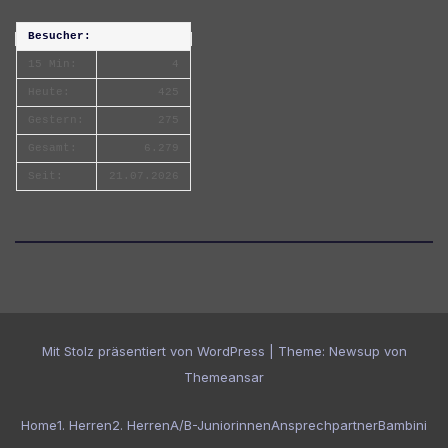
Besucher:
15 Min:
4
Heute:
425
Gestern:
275
Gesamt:
6.279
Seit:
21.07.2026
Mit Stolz präsentiert von WordPress
|
Theme:
Newsup
von
Themeansar
Home
1. Herren
2. Herren
A/B-Juniorinnen
Ansprechpartner
Bambini