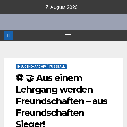
Zum
7. August 2026
Inhalt
springen
E-JUGEND-ARCHIV
FUSSBALL
⚽ 🤝 Aus einem
Lehrgang werden
Freundschaften – aus
Freundschaften
Sieger!