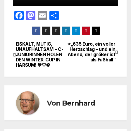
F
M
E
T
a
a
m
ei
c
st
ail
le
e
o
n
EISKALT, MUTIG,
⭐️„635 Euro, ein voller
Beitragsnavigation
UNAUFHALTSAM – C-
Herzschlag – und ein
b
d
JUNIORINNEN HOLEN
Abend, der größer ist
o
o
DEN WINTER-CUP IN
als Fußball“
HARSUM! 💙🤍⚽
o
n
k
Von
Bernhard