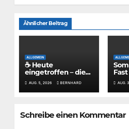
Ähnlicher Beitrag
ALLGEMEIN
ALLGEME
☕ Heute
Som
eingetroffen – die
Fast
SCB-Sammlertasse
roll
AUG. 5, 2026
BERNHARD
AUG. 3
ist da!
bei
Bari
Schreibe einen Kommentar