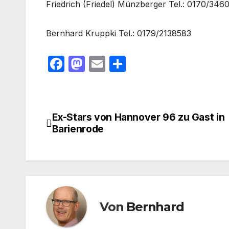
Friedrich (Friedel) Münzberger Tel.: 0170/346
Bernhard Kruppki Tel.: 0179/2138583
F
M
E
T
a
a
m
ei
c
st
ail
le
e
o
n
Ex-Stars von Hannover 96 zu Gast in
Beitragsnavigation
b
d
Barienrode
o
o
o
n
k
Von
Bernhard