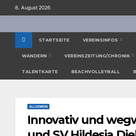
Zum
8. August 2026
Inhalt
springen
STARTSEITE
VEREINSINFOS
WANDERN
VEREINSZEITUNG/CHRONIK
TALENTKARTE
BEACHVOLLEYBALL
ALLGEMEIN
Innovativ und wegw
und SV Hildesia Di