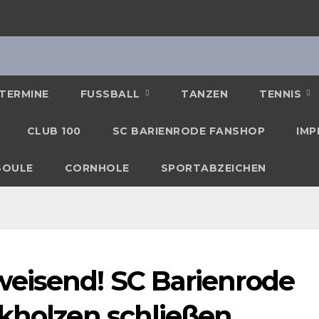
TERMINE
FUSSBALL
TANZEN
TENNIS
CLUB 100
SC BARIENRODE FANSHOP
IMP
BOULE
CORNHOLE
SPORTABZEICHEN
eisend! SC Barienrode
ekholzen schließen