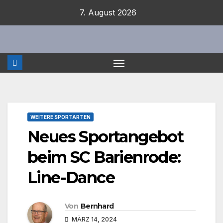
Zum
7. August 2026
Inhalt
springen
WEITERE SPORTARTEN
Neues Sportangebot
beim SC Barienrode:
Line-Dance
Von
Bernhard
MÄRZ 14, 2024