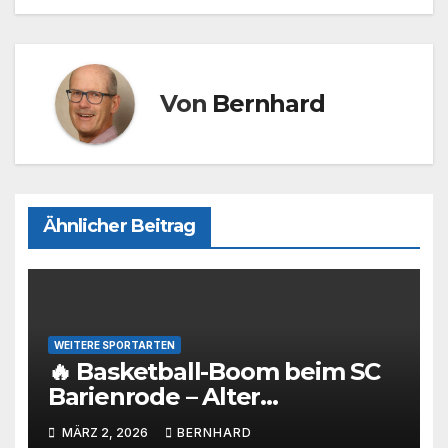
k
Von
Bernhard
Ähnlicher Beitrag
WEITERE SPORTARTEN
🔥 Basketball-Boom beim SC
Barienrode – Alter
Tennisplatz wird zum neuen
MÄRZ 2, 2026
BERNHARD
Hotspot! 🏀