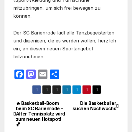
(Sport-)Kleidung und Turnschuhe
mitzubringen, um sich frei bewegen zu
können.
Der SC Barienrode lädt alle Tanzbegeisterten
und diejenigen, die es werden wollen, herzlich
ein, an diesem neuen Sportangebot
teilzunehmen.
F
M
E
T
a
a
m
ei
c
st
ail
le
e
o
n
🔥 Basketball-Boom
Die Basketballer
Beitragsnavigation
beim SC Barienrode –
suchen Nachwuchs
b
d
Alter Tennisplatz wird
o
o
zum neuen Hotspot!
🏀
o
n