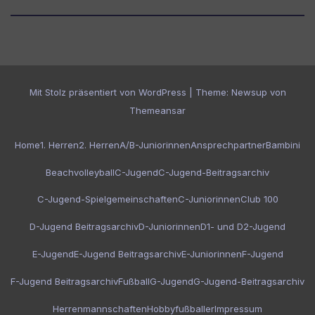
Mit Stolz präsentiert von WordPress
|
Theme:
Newsup
von
Themeansar
Home
1. Herren
2. Herren
A/B-Juniorinnen
Ansprechpartner
Bambini
Beachvolleyball
C-Jugend
C-Jugend-Beitragsarchiv
C-Jugend-Spielgemeinschaften
C-Juniorinnen
Club 100
D-Jugend Beitragsarchiv
D-Juniorinnen
D1- und D2-Jugend
E-Jugend
E-Jugend Beitragsarchiv
E-Juniorinnen
F-Jugend
F-Jugend Beitragsarchiv
Fußball
G-Jugend
G-Jugend-Beitragsarchiv
Herrenmannschaften
Hobbyfußballer
Impressum